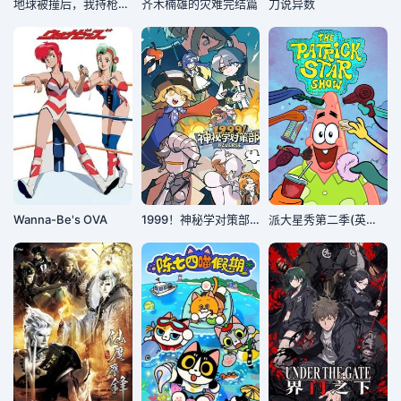
地球被撞后，我持枪纵横末世！
齐木楠雄的灾难完结篇
刀说异数
Wanna-Be's OVA
1999！神秘学对策部英语
派大星秀第二季(英文版)