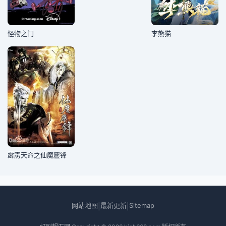
怪物之门
李熊猫
霹雳天命之仙魔鏖锋
网站地图
最新更新
Sitemap
|
|