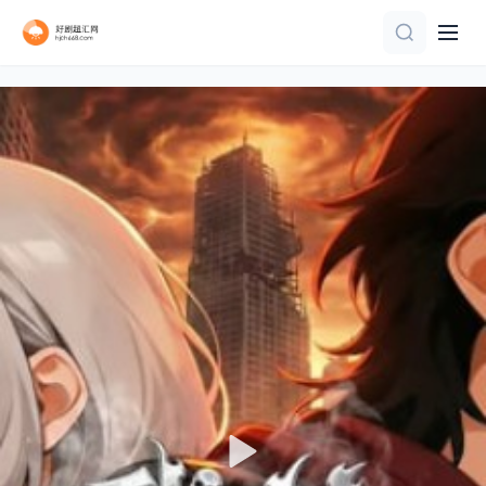
第10集
第27集完结
更新至第10集
第12集
第12集完结
第29集
第10集
连载中 连载到7集
第2集
全7集