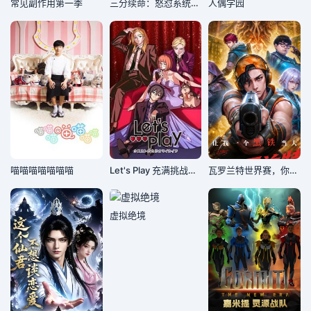
常见副作用第一季
三分续命：怒怼系统，遇强则强
人偶学园
喵喵喵喵喵喵喵
Let's Play 充满挑战的人生
瓦罗兰特世界赛，你让我一个黑铁当大哥
虚拟绝境