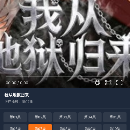
00:00
/
0:00
我从地狱归来
正在播放：第07集
第01集
第02集
第03集
第04集
第05集
第06集
第07集
第08集
第09集
第10集