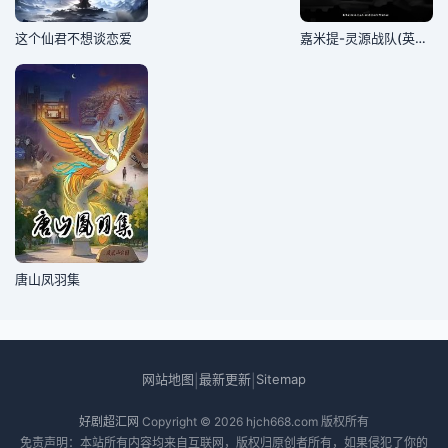
这个仙君不想谈恋爱
嘉米提-灵源战队​(英文版)
唐山凤羽集
网站地图
最新更新
Sitemap
|
|
好剧超汇网
Copyright © 2026
hjch668.com
版权所有
免责声明：本站所有内容均来自互联网，版权归原创者所有，如果侵犯了你的