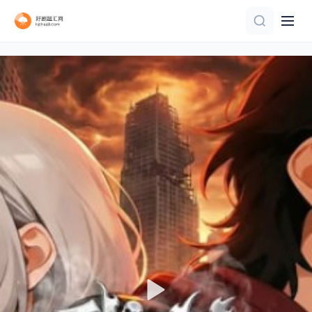
完结
第114集已完结
第03集
更新至15集
完结
更新至06集
全10集
连载中 连载到4集
第20集
更新至13集