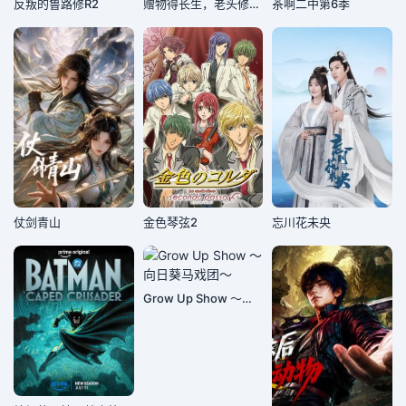
反叛的鲁路修R2
赠物得长生，老头修仙记！
茶啊二中第6季
仗剑青山
金色琴弦2
忘川花未央
Grow Up Show ～向日葵马戏团～