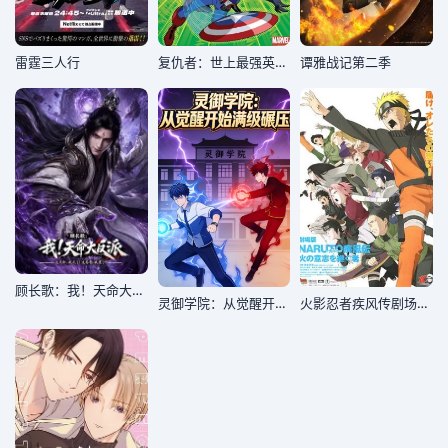
雷霆三人行
复仇者：世上最强英雄组合第一季
谭雅战记第二季
顾长歌：我！天命大反派
灵御学院：从觉醒开始满级碾压
火影忍者疾风传剧场版：火之意志的继承者