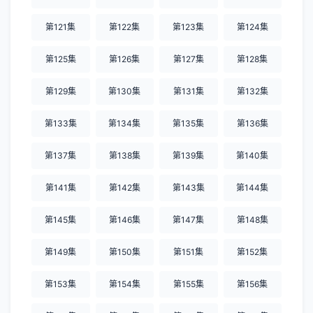
第121集
第122集
第123集
第124集
第125集
第126集
第127集
第128集
第129集
第130集
第131集
第132集
第133集
第134集
第135集
第136集
第137集
第138集
第139集
第140集
第141集
第142集
第143集
第144集
第145集
第146集
第147集
第148集
第149集
第150集
第151集
第152集
第153集
第154集
第155集
第156集