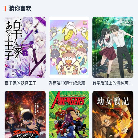
猜你喜欢
百千家的妖怪王子
香蕉喵10週年紀念篇
转学后班上的清纯可爱美少女，竟是小时候玩在一起的哥儿们