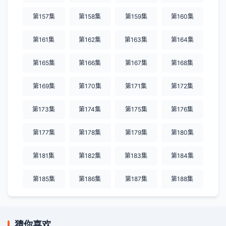
第157集
第158集
第159集
第160集
第161集
第162集
第163集
第164集
第165集
第166集
第167集
第168集
第169集
第170集
第171集
第172集
第173集
第174集
第175集
第176集
第177集
第178集
第179集
第180集
第181集
第182集
第183集
第184集
第185集
第186集
第187集
第188集
猜你喜欢