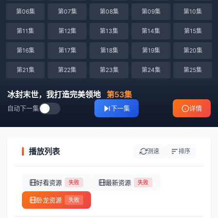
第06集
第07集
第08集
第09集
第10集
第11集
第12集
第13集
第14集
第15集
第16集
第17集
第18集
第19集
第20集
第21集
第22集
第23集
第24集
第25集
第26集
第27集
第28集
第29集
第30集
冰封末世，我打造完美领地
第53集
自动下一集
下一集
详情
第31集
第32集
第33集
第34集
第35集
第36集
第37集
第38集
第39集
第40集
第41集
第42集
第43集
第44集
第45集
播放列表
测速
排序
第46集
第47集
第48集
第49集
第50集
好看资源
最新资源
失败
失败
第51集
第52集
第53集
第54集
第55集
卧龙资源
失败
第56集
第57集
第58集
第59集
第60集