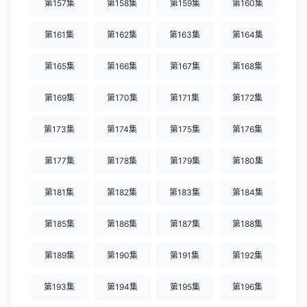
第157集
第158集
第159集
第160集
第161集
第162集
第163集
第164集
第165集
第166集
第167集
第168集
第169集
第170集
第171集
第172集
第173集
第174集
第175集
第176集
第177集
第178集
第179集
第180集
第181集
第182集
第183集
第184集
第185集
第186集
第187集
第188集
第189集
第190集
第191集
第192集
第193集
第194集
第195集
第196集