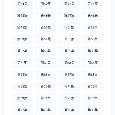
第41集
第42集
第43集
第44集
第121集
第122集
第123集
第124集
第125集
第126集
第127集
第128集
第129集
第130集
第45集
第46集
第47集
第48集
第131集
第132集
第133集
第134集
第135集
第49集
第50集
第51集
第52集
第136集
第137集
第138集
第139集
第140集
第53集
第54集
第55集
第56集
第141集
第142集
第143集
第144集
第145集
第57集
第58集
第59集
第60集
第146集
第147集
第148集
第149集
第150集
第61集
第62集
第63集
第64集
第151集
第152集
第153集
第154集
第155集
第65集
第66集
第67集
第68集
第156集
第157集
第158集
第159集
第160集
第69集
第70集
第71集
第72集
第161集
第162集
第163集
第164集
第165集
第166集
第167集
第168集
第169集
第170集
第73集
第74集
第75集
第76集
第171集
第172集
第173集
第174集
第175集
第77集
第78集
第79集
第80集