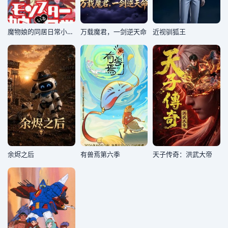
魔物娘的同居日常小剧场
万载魔君，一剑逆天命
近视驯狐王
余烬之后
有兽焉第六季
天子传奇：洪武大帝