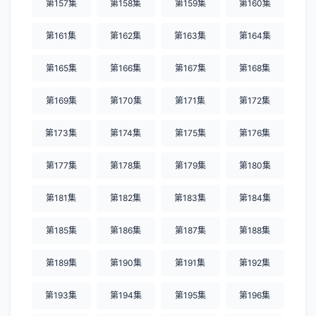
第157集
第158集
第159集
第160集
第161集
第162集
第163集
第164集
第165集
第166集
第167集
第168集
第169集
第170集
第171集
第172集
第173集
第174集
第175集
第176集
第177集
第178集
第179集
第180集
第181集
第182集
第183集
第184集
第185集
第186集
第187集
第188集
第189集
第190集
第191集
第192集
第193集
第194集
第195集
第196集