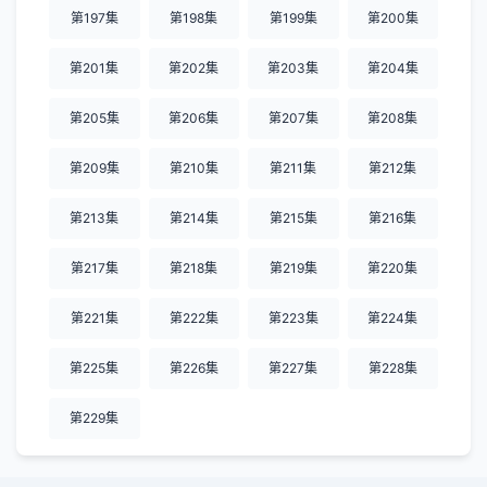
第197集
第198集
第199集
第200集
第201集
第202集
第203集
第204集
第205集
第206集
第207集
第208集
第209集
第210集
第211集
第212集
第213集
第214集
第215集
第216集
第217集
第218集
第219集
第220集
第221集
第222集
第223集
第224集
第225集
第226集
第227集
第228集
第229集