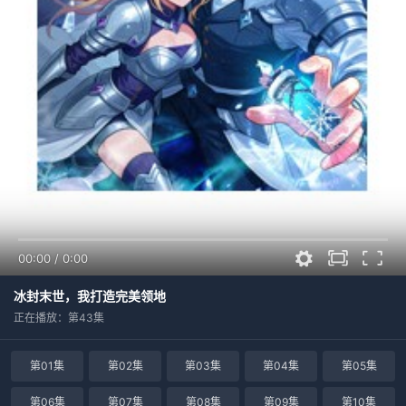
00:00
/
0:00
冰封末世，我打造完美领地
正在播放：第43集
第01集
第02集
第03集
第04集
第05集
第06集
第07集
第08集
第09集
第10集