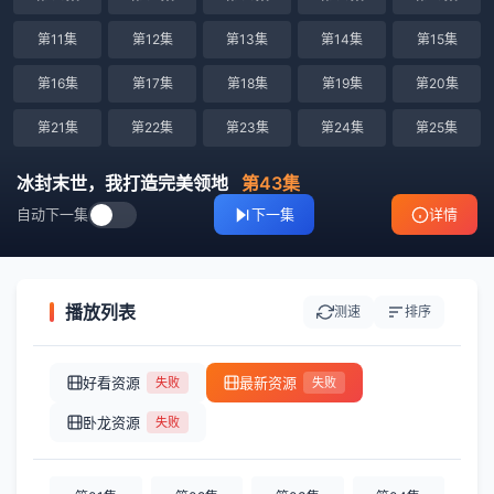
第11集
第12集
第13集
第14集
第15集
第16集
第17集
第18集
第19集
第20集
第21集
第22集
第23集
第24集
第25集
第26集
第27集
第28集
第29集
第30集
冰封末世，我打造完美领地
第43集
自动下一集
下一集
详情
第31集
第32集
第33集
第34集
第35集
第36集
第37集
第38集
第39集
第40集
第41集
第42集
第43集
第44集
第45集
播放列表
测速
排序
第46集
第47集
第48集
第49集
第50集
好看资源
最新资源
失败
失败
第51集
第52集
第53集
第54集
第55集
卧龙资源
失败
第56集
第57集
第58集
第59集
第60集
第61集
第62集
第63集
第64集
第65集