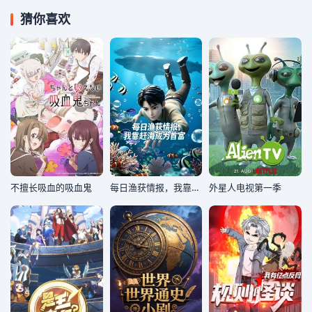
猜你喜欢
不擅长吸血的吸血鬼
每日渔获情报，我靠赶海成为首富
外星人电视第一季