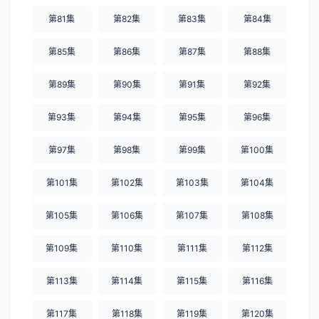
第176集
第177集
第178集
第179集
第180集
第81集
第82集
第83集
第84集
第181集
第182集
第183集
第184集
第185集
第85集
第86集
第87集
第88集
第186集
第187集
第188集
第189集
第190集
第89集
第90集
第91集
第92集
第191集
第192集
第193集
第194集
第195集
第93集
第94集
第95集
第96集
第196集
第197集
第198集
第199集
第200集
第97集
第98集
第99集
第100集
第201集
第202集
第203集
第204集
第205集
第206集
第207集
第208集
第209集
第210集
第101集
第102集
第103集
第104集
第211集
第212集
第213集
第214集
第215集
第105集
第106集
第107集
第108集
第216集
第217集
第218集
第219集
第220集
第109集
第110集
第111集
第112集
第221集
第222集
第223集
第224集
第225集
第113集
第114集
第115集
第116集
第226集
第227集
第228集
第229集
第117集
第118集
第119集
第120集