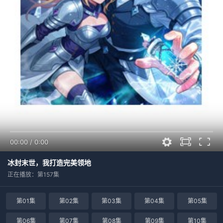
00:00
/
0:00
冰封末世，我打造完美领地
正在播放：第157集
第01集
第02集
第03集
第04集
第05集
第06集
第07集
第08集
第09集
第10集