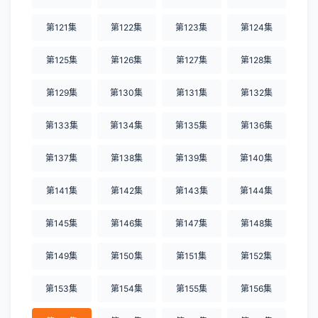
第121集
第122集
第123集
第124集
第125集
第126集
第127集
第128集
第129集
第130集
第131集
第132集
第133集
第134集
第135集
第136集
第137集
第138集
第139集
第140集
第141集
第142集
第143集
第144集
第145集
第146集
第147集
第148集
第149集
第150集
第151集
第152集
第153集
第154集
第155集
第156集