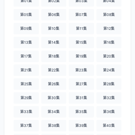
第01集
第02集
第03集
第04集
第66集
第67集
第68集
第69集
第70集
第05集
第06集
第07集
第08集
第71集
第72集
第73集
第74集
第75集
第09集
第10集
第11集
第12集
第76集
第77集
第78集
第79集
第80集
第13集
第14集
第15集
第16集
第81集
第82集
第83集
第84集
第85集
第17集
第18集
第19集
第20集
第86集
第87集
第88集
第89集
第90集
第91集
第92集
第93集
第94集
第95集
第21集
第22集
第23集
第24集
第96集
第97集
第98集
第99集
第100集
第25集
第26集
第27集
第28集
第101集
第102集
第103集
第104集
第105集
第29集
第30集
第31集
第32集
第106集
第107集
第108集
第109集
第110集
第33集
第34集
第35集
第36集
第111集
第112集
第113集
第114集
第115集
第37集
第38集
第39集
第40集
第116集
第117集
第118集
第119集
第120集