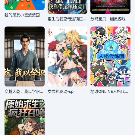
我的朋友小鼠波波国语版
重生后我靠借运镇压豪门
数码宝贝：幽灵游戏
穿越大乾，我以学识定山河
女武神驱动-sp
地球ONLINE人格代练团