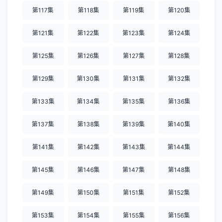
第117集
第118集
第119集
第120集
第121集
第122集
第123集
第124集
第125集
第126集
第127集
第128集
第129集
第130集
第131集
第132集
第133集
第134集
第135集
第136集
第137集
第138集
第139集
第140集
第141集
第142集
第143集
第144集
第145集
第146集
第147集
第148集
第149集
第150集
第151集
第152集
第153集
第154集
第155集
第156集