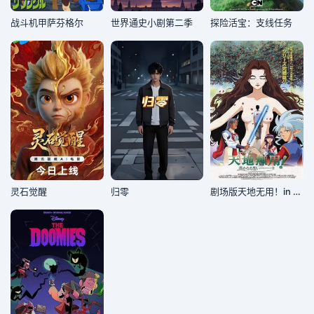
战斗机甲萨芬格尔
世界通史小剧第二季
探险活宝：支线任务
灵石觉醒
归零
剧场版天地无用！in LOVE2：遥远的思念