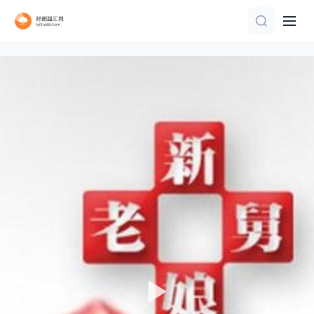
第4期
第2期
更新20260806
正片
第4期
更新至20260705
第04期
第2期
第6集 王凯沐的故事
第20260618期