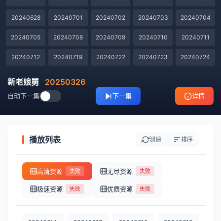
20240628
20240701
20240702
20240703
20240704
20240705
20240708
20240709
20240710
20240711
20240712
20240719
20240722
20240723
20240724
20240725
20240726
20240730
20240731
20240801
新老娘舅
20250326
自动下一集
下一集
详情
20240802
20240805
20240806
20240807
20240808
20240809
20240812
20240813
20240814
20240815
20240816
20240819
20240820
20240821
20240822
播放列表
测速
排序
20240823
20240826
20240827
20240828
20240829
高清资源
无尽资源
失败
失败
20240830
20240902
20240903
20240904
20240905
极速资源
优质资源
失败
失败
20240906
20240909
20240910
20240911
20240912
20240913
20240916
20240918
20240919
20240920