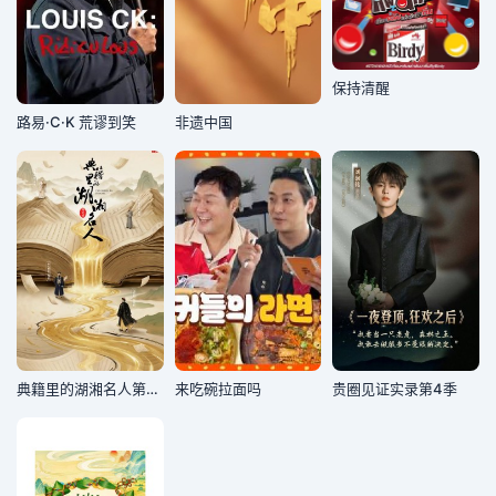
保持清醒
路易·C·K 荒谬到笑
非遗中国
典籍里的湖湘名人第二季
来吃碗拉面吗
贵圈见证实录第4季