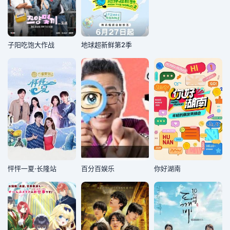
子阳吃饱大作战
地球超新鲜第2季
怦怦一夏·长隆站
百分百娱乐
你好湖南​