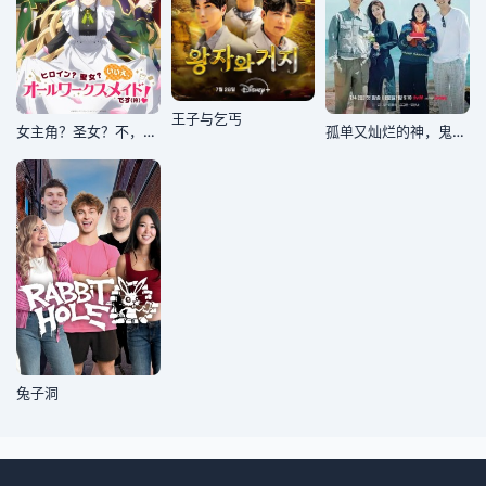
王子与乞丐
女主角？圣女？不，我是杂役女仆(自豪)！
孤单又灿烂的神，鬼怪十周年特辑
兔子洞