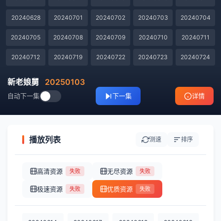
20240628
20240701
20240702
20240703
20240704
20240705
20240708
20240709
20240710
20240711
20240712
20240719
20240722
20240723
20240724
20240725
20240726
20240730
20240731
20240801
新老娘舅
20250103
自动下一集
下一集
详情
20240805
20240806
20240807
20240808
20240809
20240812
20240813
20240814
20240815
20240816
20240819
20240820
20240821
20240822
20240823
播放列表
测速
排序
20240827
20240828
20240829
20240830
20240902
高清资源
无尽资源
失败
失败
20240903
20240904
20240905
20240906
20240909
极速资源
优质资源
失败
失败
20240910
20240911
20240912
20240913
20240916
20240918
20240919
20240920
20240930
20241007