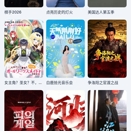
棋手2026
点亮历史的灯火
美国达人第五季
女主角？圣女？不，我是杂役女仆(自豪)！
白鹿拾光音乐会
争洛阳之官渡之战