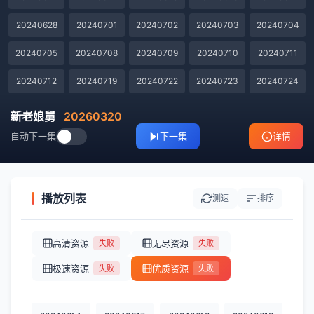
20240628
20240701
20240702
20240703
20240704
20240705
20240708
20240709
20240710
20240711
20240712
20240719
20240722
20240723
20240724
20240725
20240726
20240730
20240731
20240801
新老娘舅
20260320
自动下一集
下一集
详情
20240805
20240806
20240807
20240808
20240809
20240812
20240813
20240814
20240815
20240816
20240819
20240820
20240821
20240822
20240823
播放列表
测速
排序
20240827
20240828
20240829
20240830
20240902
高清资源
无尽资源
失败
失败
20240903
20240904
20240905
20240906
20240909
极速资源
优质资源
失败
失败
20240910
20240911
20240912
20240913
20240916
20240918
20240919
20240920
20240930
20241007