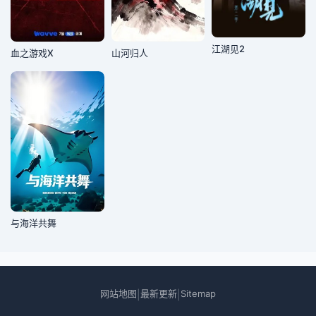
江湖见2
血之游戏X
山河归人
与海洋共舞
网站地图
最新更新
Sitemap
|
|