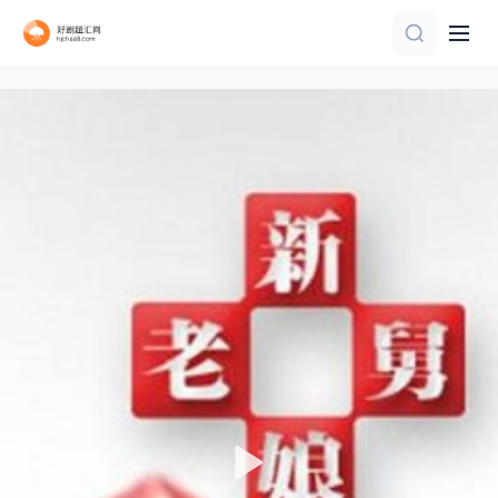
第10集完结
第38期
更新第31集
第7集
第1期
第5集完结
更新至06集
第1集
更新至第20集
第4期完结