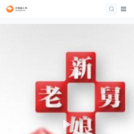
全9集
第4集
更新至07集
第15期
10全集
第1期
全10集
第2期
第7期
更新至第20260806期