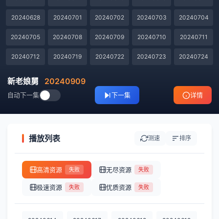
20240628
20240701
20240702
20240703
20240704
20240705
20240708
20240709
20240710
20240711
20240712
20240719
20240722
20240723
20240724
20240725
20240726
20240730
20240731
20240801
新老娘舅
20240909
自动下一集
下一集
详情
20240802
20240805
20240806
20240807
20240808
20240809
20240812
20240813
20240814
20240815
20240816
20240819
20240820
20240821
20240822
播放列表
测速
排序
20240823
20240826
20240827
20240828
20240829
高清资源
无尽资源
失败
失败
20240830
20240902
20240903
20240904
20240905
极速资源
优质资源
失败
失败
20240906
20240909
20240910
20240911
20240912
20240913
20240916
20240918
20240919
20240920