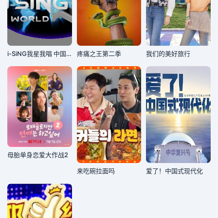
i-SiNG我星我唱 中国站
疼痛之王第二季
我们的美好旅行
母胎单身恋爱大作战2
来吃碗拉面吗
爱了！中国式现代化