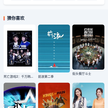
猜你喜欢
街头餐厅斗士
死亡游戏2：千万韩元赌起
前浪第二季