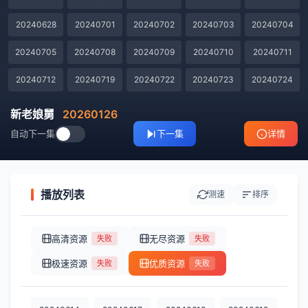
20240628
20240701
20240702
20240703
20240704
20240705
20240708
20240709
20240710
20240711
20240712
20240719
20240722
20240723
20240724
20240725
20240726
20240730
20240731
20240801
新老娘舅
20260126
自动下一集
下一集
详情
20240805
20240806
20240807
20240808
20240809
20240812
20240813
20240814
20240815
20240816
20240819
20240820
20240821
20240822
20240823
播放列表
测速
排序
20240827
20240828
20240829
20240830
20240902
高清资源
无尽资源
失败
失败
20240903
20240904
20240905
20240906
20240909
极速资源
优质资源
失败
失败
20240910
20240911
20240912
20240913
20240916
20240918
20240919
20240920
20240930
20241007