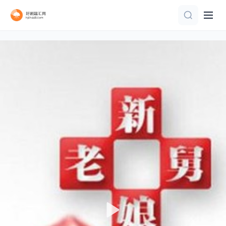
第6集
第10期
共10期 更新到9期
第5集
已完结 共46期
更新至20260802期
第4集
第1集
正片
更新至第20260808期