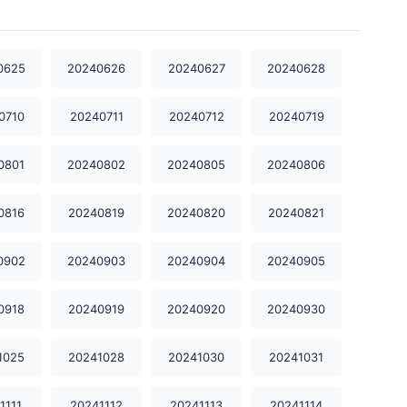
20241209
20241210
20241211
20241213
20241216
20241217
0625
20240626
20240627
20240628
20241218
20241219
20241220
0710
20240711
20240712
20240719
20241224
20241225
20241226
0801
20240802
20240805
20240806
20241230
20241231
20250102
0816
20240819
20240820
20240821
20250103
20250106
20250110
0902
20240903
20240904
20240905
20250117
20250120
20250123
0918
20240919
20240920
20240930
20250124
20250207
20250220
1025
20241028
20241030
20241031
20250224
20250228
20250304
20250310
20250314
20250317
1111
20241112
20241113
20241114