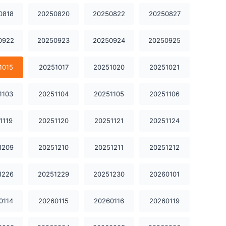
20250703
20250704
20250707
0818
20250820
20250822
20250827
20250708
20250709
20250710
0922
20250923
20250924
20250925
20250711
20250714
20250715
1015
20251017
20251020
20251021
20250716
20250718
20250721
1103
20251104
20251105
20251106
20250722
20250723
20250724
1119
20251120
20251121
20251124
20250725
20250728
20250729
1209
20251210
20251211
20251212
20250730
20250731
20250801
1226
20251229
20251230
20260101
20250811
20250812
20250813
20250818
20250820
20250822
0114
20260115
20260116
20260119
20250827
20250901
20250902