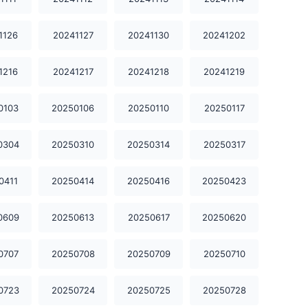
20250319
20250320
20250321
1126
20241127
20241130
20241202
20250325
20250326
20250331
1216
20241217
20241218
20241219
20250407
20250411
20250414
0103
20250106
20250110
20250117
20250416
20250423
20250424
0304
20250310
20250314
20250317
20250502
20250509
20250516
0411
20250414
20250416
20250423
20250519
20250530
20250606
0609
20250613
20250617
20250620
20250609
20250613
20250617
0707
20250708
20250709
20250710
20250620
20250623
20250626
20250630
20250701
20250702
0723
20250724
20250725
20250728