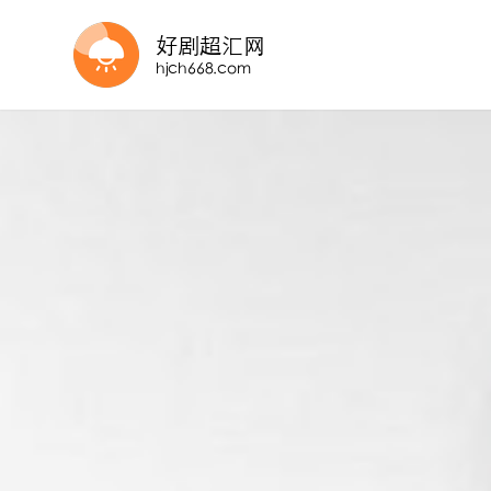
完结
更新至第04集
更新至20260805期
直播篇
完结
更新至20260727期
山河铸碑，致敬独库筑路英雄
20260730第8期
第4集
第17期完结