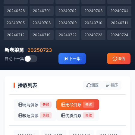
20240628
20240701
20240702
20240703
20240704
20240705
20240708
20240709
20240710
20240711
20240712
20240719
20240722
20240723
20240724
20240725
20240726
20240730
20240731
20240801
新老娘舅
20250723
自动下一集
下一集
详情
20240802
20240805
20240806
20240807
20240808
20240809
20240812
20240813
20240814
20240815
20240816
20240819
20240820
20240821
20240822
播放列表
测速
排序
20240823
20240826
20240827
20240828
20240829
高清资源
无尽资源
失败
失败
20240830
20240902
20240903
20240904
20240905
极速资源
优质资源
失败
失败
20240906
20240909
20240910
20240911
20240912
20240913
20240916
20240918
20240919
20240920