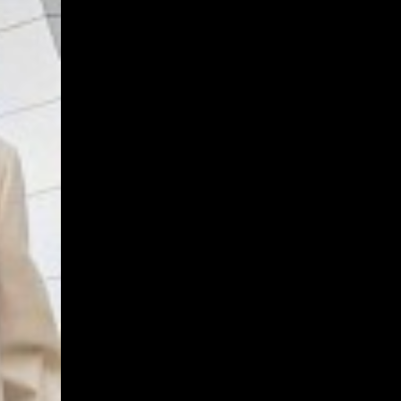
第46集
第47集
第48集
第49集
第50集
第51集
第52集
第53集
第54集
第55集
第56集
第57集
第58集
第59集
第60集
第61集
第62集
第63集
第64集
第65集
第66集
第67集
第68集
第69集
第70集
第71集
第72集