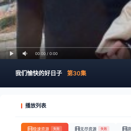
00:00
/
0:00
我们愉快的好日子
第30集
播放列表
极速资源
无尽资源
失败
失败