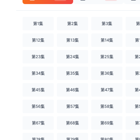
第1集
第2集
第3集
第
第12集
第13集
第14集
第
第23集
第24集
第25集
第
第34集
第35集
第36集
第
第45集
第46集
第47集
第
第56集
第57集
第58集
第
第67集
第68集
第69集
第
第78集
第79集
第80集
第