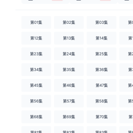
第01集
第02集
第03集
第
第12集
第13集
第14集
第
第23集
第24集
第25集
第
第34集
第35集
第36集
第
第45集
第46集
第47集
第
第56集
第57集
第58集
第
第68集
第69集
第70集
第
第81集
第82集
第83集
第