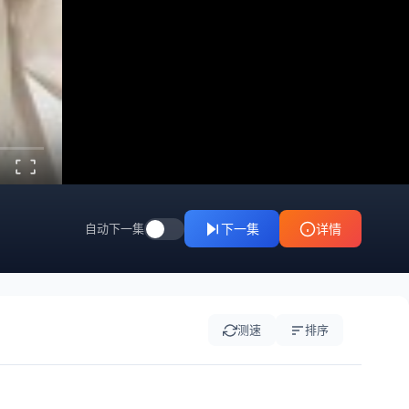
第74集
第75集
第76集
第78集
第80集
第81集
第82集
第83集
第84集
第85集
第86集
第87集
第88集
第89集
第90集
第91集
第92集
第93集
自动下一集
下一集
详情
测速
排序