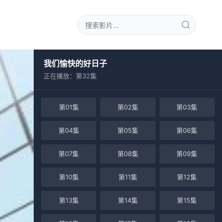
我们愉快的好日子
正在播放：第32集
第01集
第02集
第03集
第04集
第05集
第06集
第07集
第08集
第09集
第10集
第11集
第12集
第13集
第14集
第15集