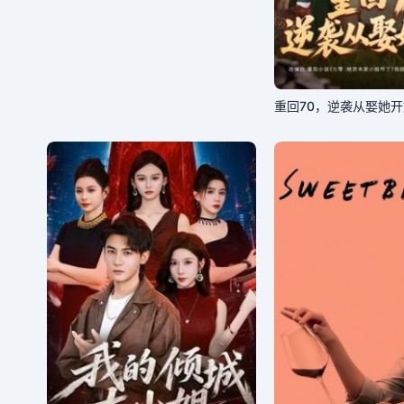
重回70，逆袭从娶她开