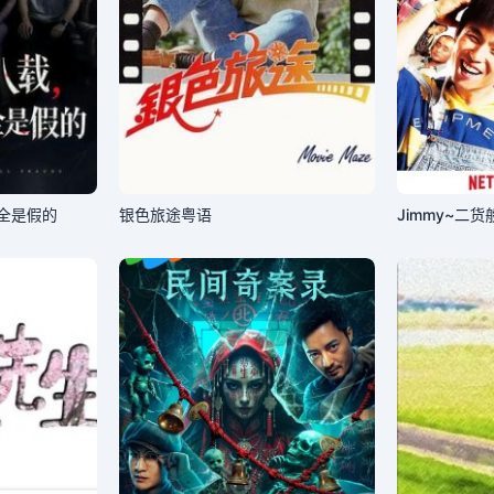
全是假的
银色旅途粤语
Jimmy~二