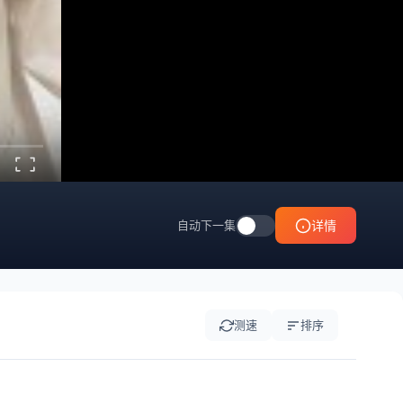
自动下一集
详情
测速
排序