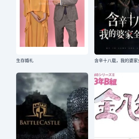
生存婚礼
含辛十八载，我的婆家