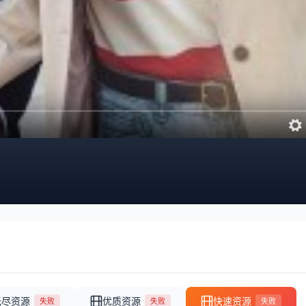
无尽资源
优质资源
快速资源
失败
失败
失败