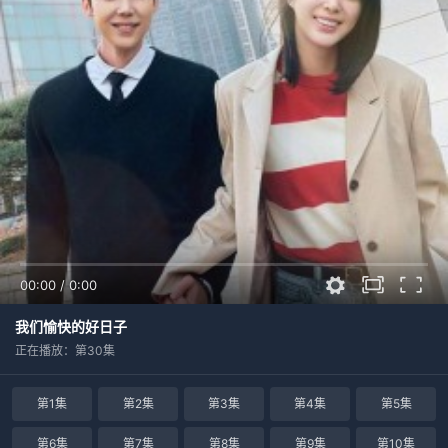
00:00
/
0:00
我们愉快的好日子
正在播放：第30集
第1集
第2集
第3集
第4集
第5集
第6集
第7集
第8集
第9集
第10集