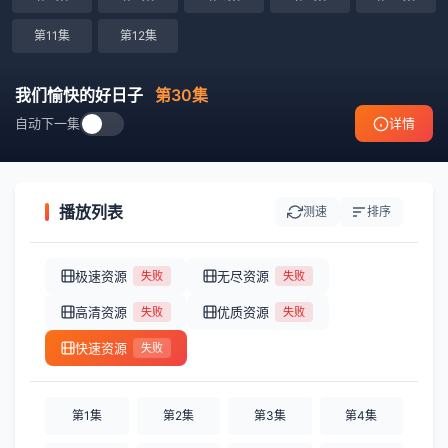
第11集
第12集
我们愉快的好日子
第30集
自动下一集
详情
播放列表
测速
排序
极速资源
无尽资源
失败
失败
高清资源
优质资源
失败
失败
快速资源
失败
第1集
第2集
第3集
第4集