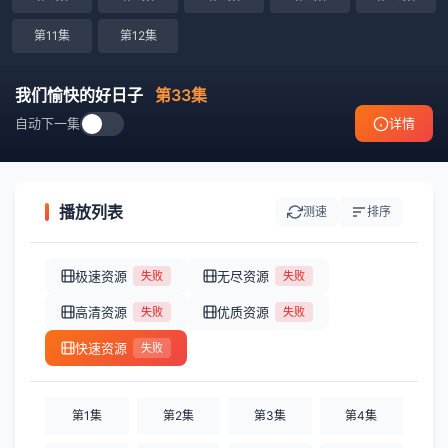
第11集
第12集
我们愉快的好日子
第33集
自动下一集
详情
播放列表
测速
排序
极速资源
无尽资源
失败
失败
高清资源
优质资源
失败
失败
快速资源
失败
第1集
第2集
第3集
第4集