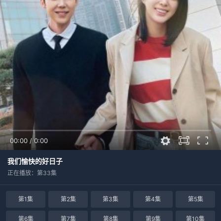
00:00
/
0:00
我们愉快的好日子
正在播放：第33集
第1集
第2集
第3集
第4集
第5集
第6集
第7集
第8集
第9集
第10集