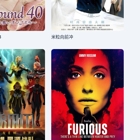
8
米粒向前冲