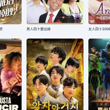
野
男人四十要出嫁
女人四十200