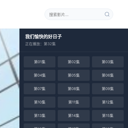
我们愉快的好日子
正在播放：第32集
第01集
第02集
第03集
第04集
第05集
第06集
第07集
第08集
第09集
第10集
第11集
第12集
第13集
第14集
第15集