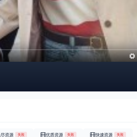
无尽资源
优质资源
快速资源
失败
失败
失败