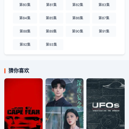
第80集
第81集
第82集
第83集
第84集
第85集
第86集
第87集
第88集
第89集
第90集
第91集
第92集
第93集
猜你喜欢