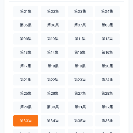
第66集
第68集
第69集
第70集
第71集
第01集
第02集
第03集
第04集
第72集
第73集
第74集
第75集
第76集
第05集
第06集
第07集
第08集
第78集
第80集
第81集
第82集
第83集
第09集
第10集
第11集
第12集
第84集
第85集
第86集
第87集
第88集
第13集
第14集
第15集
第16集
第89集
第90集
第91集
第92集
第93集
第17集
第18集
第19集
第20集
第21集
第22集
第23集
第24集
第25集
第26集
第27集
第28集
第29集
第30集
第31集
第32集
第33集
第34集
第35集
第36集