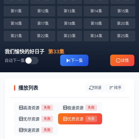
第11集
第12集
第13集
第14集
第15集
第16集
第17集
第18集
第19集
第20集
第21集
第22集
第23集
第24集
第25集
第26集
第27集
第28集
第29集
第30集
我们愉快的好日子
第33集
自动下一集
下一集
详情
第31集
第32集
第33集
第34集
第35集
第36集
第37集
第38集
第39集
第40集
第41集
第42集
第43集
第44集
第45集
播放列表
测速
排序
第46集
第47集
第48集
第49集
第50集
高清资源
极速资源
失败
失败
第51集
第52集
第53集
第54集
第55集
无尽资源
优质资源
失败
失败
第56集
第57集
第58集
第59集
第60集
快速资源
失败
第61集
第62集
第63集
第64集
第65集