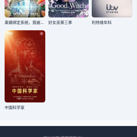
离婚绑定系统，我被精神小妹宠上
好女巫第三季
利特维年科
中国科学家