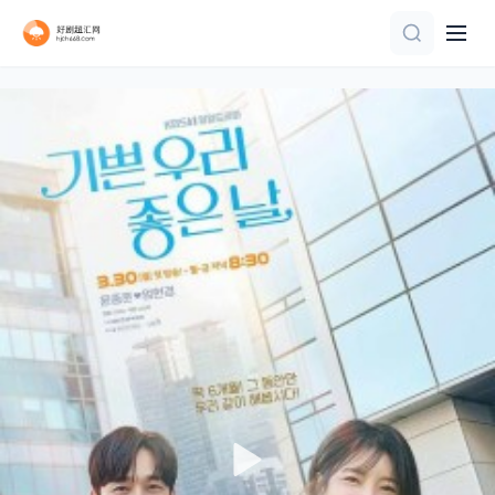
更新至10集
全集
已完结 共5集
全10集
全集
更新至32集
全集
已完结
已完结
第4集