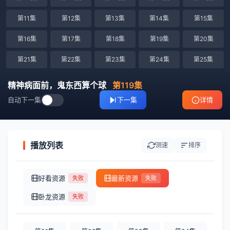
第11集
第12集
第13集
第14集
第15集
第16集
第17集
第18集
第19集
第20集
第21集
第22集
第23集
第24集
第25集
第26集
第27集
第28集
第29集
第30集
精神病面前，鬼东西算个球
第119集
自动下一集
下一集
详情
第31集
第32集
第33集
第34集
第35集
第36集
第37集
第38集
第39集
第40集
第41集
第42集
第43集
第44集
第45集
播放列表
测速
排序
第46集
第47集
第48集
第49集
第50集
好看资源
最新资源
失败
失败
第51集
第52集
第53集
第54集
第55集
卧龙资源
失败
第56集
第57集
第58集
第59集
第60集
第61集
第62集
第63集
第64集
第65集