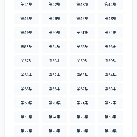
第41集
第42集
第43集
第44集
第121集
第122集
第123集
第124集
第125集
第126集
第127集
第128集
第129集
第130集
第45集
第46集
第47集
第48集
第131集
第132集
第133集
第134集
第135集
第49集
第50集
第51集
第52集
第136集
第137集
第138集
第139集
第140集
第53集
第54集
第55集
第56集
第141集
第142集
第143集
第144集
第145集
第57集
第58集
第59集
第60集
第146集
第147集
第148集
第149集
第150集
第61集
第62集
第63集
第64集
第151集
第152集
第153集
第154集
第155集
第65集
第66集
第67集
第68集
第156集
第157集
第158集
第159集
第160集
第69集
第70集
第71集
第72集
第161集
第162集
第163集
第164集
第165集
第166集
第167集
第168集
第169集
第170集
第73集
第74集
第75集
第76集
第171集
第172集
第173集
第174集
第175集
第77集
第78集
第79集
第80集