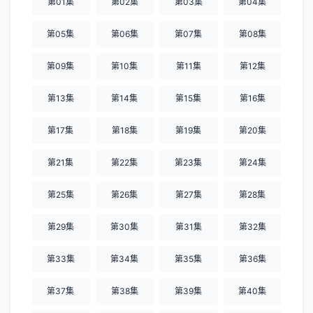
第01集
第02集
第03集
第04集
第66集
第67集
第68集
第69集
第70集
第05集
第06集
第07集
第08集
第71集
第72集
第73集
第74集
第75集
第09集
第10集
第11集
第12集
第76集
第77集
第78集
第79集
第80集
第13集
第14集
第15集
第16集
第81集
第82集
第83集
第84集
第85集
第17集
第18集
第19集
第20集
第86集
第87集
第88集
第89集
第90集
第91集
第92集
第93集
第94集
第95集
第21集
第22集
第23集
第24集
第96集
第97集
第98集
第99集
第100集
第25集
第26集
第27集
第28集
第101集
第102集
第103集
第104集
第105集
第29集
第30集
第31集
第32集
第106集
第107集
第108集
第109集
第110集
第33集
第34集
第35集
第36集
第111集
第112集
第113集
第114集
第115集
第37集
第38集
第39集
第40集
第116集
第117集
第118集
第119集
第120集