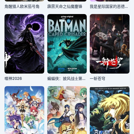
角醒猎人欧米茄号角
霹雳天命之仙魔鏖锋
我是星际国家的恶德领主！
噬神2026
蝙蝠侠：披风战士第2季
一斩苍穹