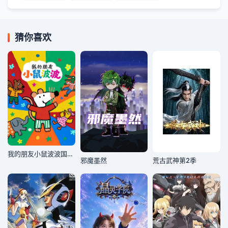
猜你喜欢
我的朋友小鼠波波国语版
邪魔墨然
荒古武神第2季