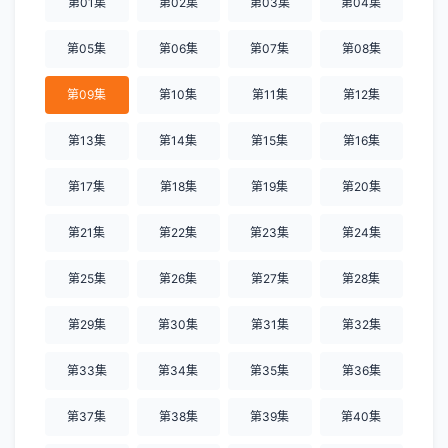
第01集
第02集
第03集
第04集
第66集
第67集
第68集
第69集
第70集
第05集
第06集
第07集
第08集
第71集
第72集
第73集
第74集
第75集
第09集
第10集
第11集
第12集
第76集
第77集
第78集
第79集
第80集
第13集
第14集
第15集
第16集
第81集
第82集
第83集
第84集
第85集
第17集
第18集
第19集
第20集
第86集
第87集
第88集
第89集
第90集
第91集
第92集
第93集
第94集
第95集
第21集
第22集
第23集
第24集
第96集
第97集
第98集
第99集
第100集
第25集
第26集
第27集
第28集
第101集
第102集
第103集
第104集
第105集
第29集
第30集
第31集
第32集
第106集
第107集
第108集
第109集
第110集
第33集
第34集
第35集
第36集
第111集
第112集
第113集
第114集
第115集
第37集
第38集
第39集
第40集
第116集
第117集
第118集
第119集
第120集