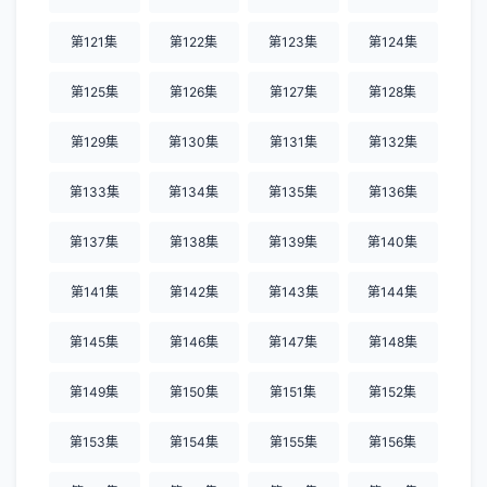
第231集
第232集
第233集
第234集
第235集
第121集
第122集
第123集
第124集
第125集
第126集
第127集
第128集
第129集
第130集
第131集
第132集
第133集
第134集
第135集
第136集
第137集
第138集
第139集
第140集
第141集
第142集
第143集
第144集
第145集
第146集
第147集
第148集
第149集
第150集
第151集
第152集
第153集
第154集
第155集
第156集