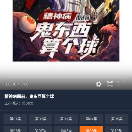
00:00
/
0:00
精神病面前，鬼东西算个球
正在播放：第09集
第01集
第02集
第03集
第04集
第05集
第06集
第07集
第08集
第09集
第10集