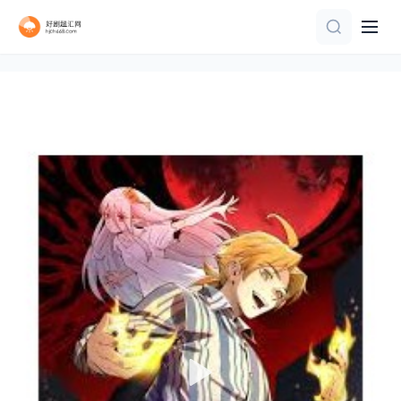
全26集
第11集
第39集
第4集已完结
第32集
更新至05集
第8集完结
更新至06集
更新至第01集
第52集完结