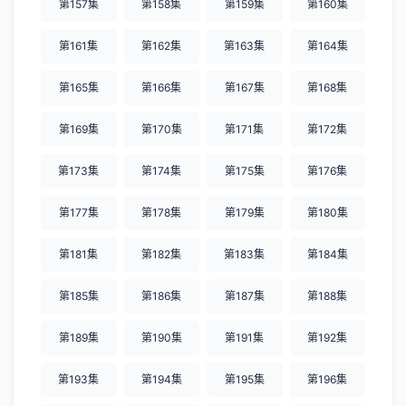
第157集
第158集
第159集
第160集
第161集
第162集
第163集
第164集
第165集
第166集
第167集
第168集
第169集
第170集
第171集
第172集
第173集
第174集
第175集
第176集
第177集
第178集
第179集
第180集
第181集
第182集
第183集
第184集
第185集
第186集
第187集
第188集
第189集
第190集
第191集
第192集
第193集
第194集
第195集
第196集