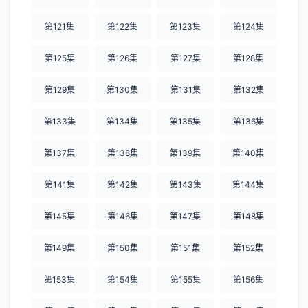
第231集
第232集
第233集
第234集
第235集
第121集
第122集
第123集
第124集
第125集
第126集
第127集
第128集
第129集
第130集
第131集
第132集
第133集
第134集
第135集
第136集
第137集
第138集
第139集
第140集
第141集
第142集
第143集
第144集
第145集
第146集
第147集
第148集
第149集
第150集
第151集
第152集
第153集
第154集
第155集
第156集