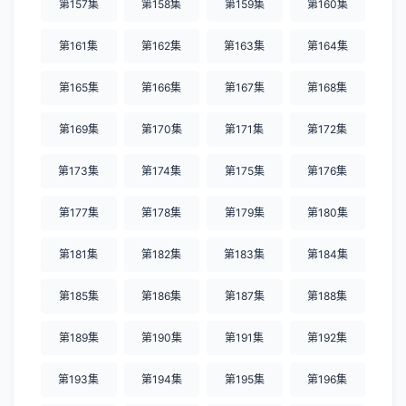
第157集
第158集
第159集
第160集
第161集
第162集
第163集
第164集
第165集
第166集
第167集
第168集
第169集
第170集
第171集
第172集
第173集
第174集
第175集
第176集
第177集
第178集
第179集
第180集
第181集
第182集
第183集
第184集
第185集
第186集
第187集
第188集
第189集
第190集
第191集
第192集
第193集
第194集
第195集
第196集