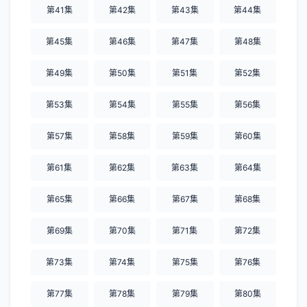
第41集
第42集
第43集
第44集
第121集
第122集
第123集
第124集
第125集
第126集
第127集
第128集
第129集
第130集
第45集
第46集
第47集
第48集
第131集
第132集
第133集
第134集
第135集
第49集
第50集
第51集
第52集
第136集
第137集
第138集
第139集
第140集
第53集
第54集
第55集
第56集
第141集
第142集
第143集
第144集
第145集
第57集
第58集
第59集
第60集
第146集
第147集
第148集
第149集
第150集
第61集
第62集
第63集
第64集
第151集
第152集
第153集
第154集
第155集
第65集
第66集
第67集
第68集
第156集
第157集
第158集
第159集
第160集
第69集
第70集
第71集
第72集
第161集
第162集
第163集
第164集
第165集
第166集
第167集
第168集
第169集
第170集
第73集
第74集
第75集
第76集
第171集
第172集
第173集
第174集
第175集
第77集
第78集
第79集
第80集