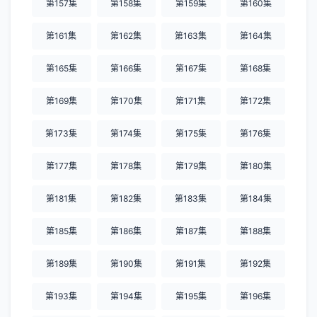
第157集
第158集
第159集
第160集
第161集
第162集
第163集
第164集
第165集
第166集
第167集
第168集
第169集
第170集
第171集
第172集
第173集
第174集
第175集
第176集
第177集
第178集
第179集
第180集
第181集
第182集
第183集
第184集
第185集
第186集
第187集
第188集
第189集
第190集
第191集
第192集
第193集
第194集
第195集
第196集