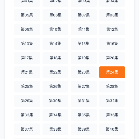
第01集
第02集
第03集
第04集
第66集
第67集
第68集
第69集
第70集
第05集
第06集
第07集
第08集
第71集
第72集
第73集
第74集
第75集
第09集
第10集
第11集
第12集
第76集
第77集
第78集
第79集
第80集
第13集
第14集
第15集
第16集
第81集
第82集
第83集
第84集
第85集
第17集
第18集
第19集
第20集
第86集
第87集
第88集
第89集
第90集
第91集
第92集
第93集
第94集
第95集
第21集
第22集
第23集
第24集
第96集
第97集
第98集
第99集
第100集
第25集
第26集
第27集
第28集
第101集
第102集
第103集
第104集
第105集
第29集
第30集
第31集
第32集
第106集
第107集
第108集
第109集
第110集
第33集
第34集
第35集
第36集
第111集
第112集
第113集
第114集
第115集
第37集
第38集
第39集
第40集
第116集
第117集
第118集
第119集
第120集