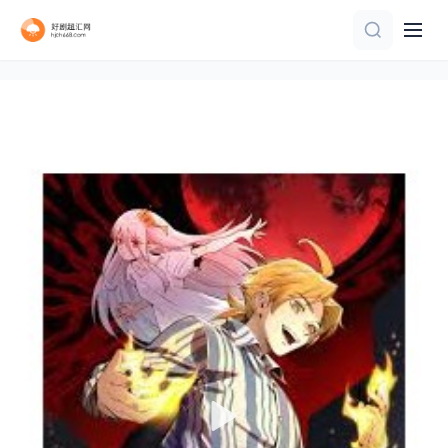
更新至第12集
第13集
完结
HD中字|国语
连载中 连载到3集
第173集
第19集
第40集已完结
第8集
第10集