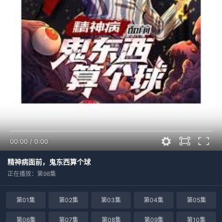
00:00
/
0:00
精神病面前，鬼东西算个球
正在播放：第98集
第01集
第02集
第03集
第04集
第05集
第06集
第07集
第08集
第09集
第10集