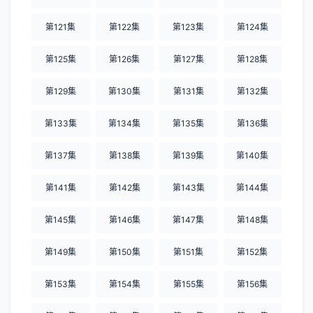
第231集
第232集
第233集
第234集
第235集
第121集
第122集
第123集
第124集
第125集
第126集
第127集
第128集
第129集
第130集
第131集
第132集
第133集
第134集
第135集
第136集
第137集
第138集
第139集
第140集
第141集
第142集
第143集
第144集
第145集
第146集
第147集
第148集
第149集
第150集
第151集
第152集
第153集
第154集
第155集
第156集