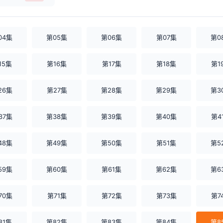
04集
第05集
第06集
第07集
第0
15集
第16集
第17集
第18集
第1
26集
第27集
第28集
第29集
第3
37集
第38集
第39集
第40集
第4
48集
第49集
第50集
第51集
第5
59集
第60集
第61集
第62集
第6
70集
第71集
第72集
第73集
第7
81集
第82集
第83集
第84集
第8