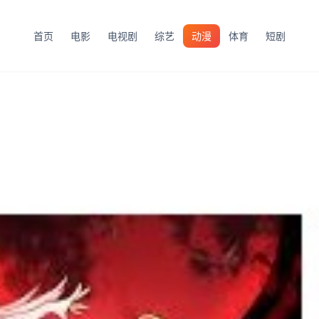
首页
电影
电视剧
综艺
动漫
体育
短剧