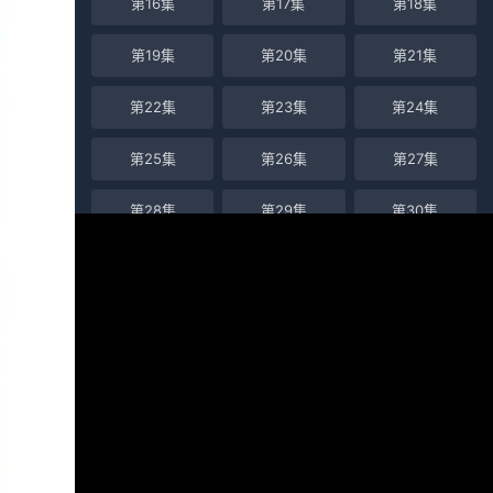
第16集
第17集
第18集
第19集
第20集
第21集
第22集
第23集
第24集
第25集
第26集
第27集
第28集
第29集
第30集
第31集
第32集
第33集
第34集
第35集
第36集
第37集
第38集
第39集
第40集
第41集
第42集
第43集
第44集
第45集