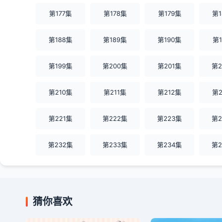
第177集
第178集
第179集
第1
第188集
第189集
第190集
第1
第199集
第200集
第201集
第2
第210集
第211集
第212集
第2
第221集
第222集
第223集
第2
第232集
第233集
第234集
第2
猜你喜欢