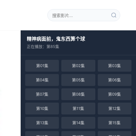
精神病面前，鬼东西算个球
正在播放：第85集
第01集
第02集
第03集
第04集
第05集
第06集
第07集
第08集
第09集
第10集
第11集
第12集
第13集
第14集
第15集