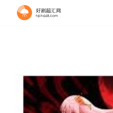
第12集完结
已完结
第32集完结
第11集
第29集
第2集
第45集
第3集
第13集
第7集