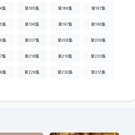
第160集
第161集
第162集
84集
第185集
第186集
第187集
第163集
第164集
第165集
95集
第196集
第197集
第198集
第166集
第167集
第168集
06集
第207集
第208集
第209集
第169集
第170集
第171集
17集
第218集
第219集
第220集
第172集
第173集
第174集
28集
第229集
第230集
第231集
第175集
第176集
第177集
第178集
第179集
第180集
第181集
第182集
第183集
第184集
第185集
第186集
第187集
第188集
第189集