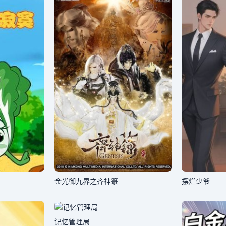
金光御九界之齐神箓
摆烂少爷
记忆管理局