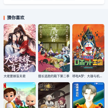
猜你喜欢
大佬要嫁盲夫君
擅长逃跑的殿下第二季
哆啦A梦：大雄与机器人王国