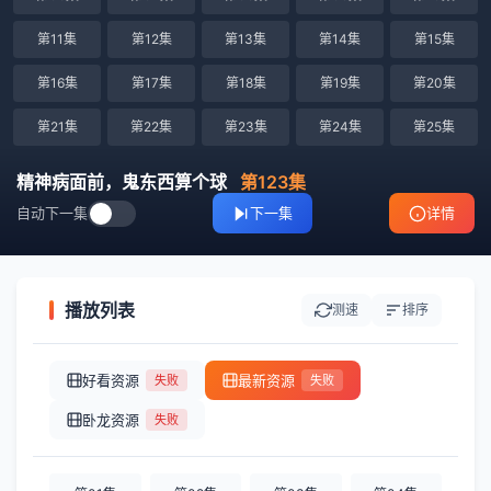
第11集
第12集
第13集
第14集
第15集
第16集
第17集
第18集
第19集
第20集
第21集
第22集
第23集
第24集
第25集
第26集
第27集
第28集
第29集
第30集
精神病面前，鬼东西算个球
第123集
自动下一集
下一集
详情
第31集
第32集
第33集
第34集
第35集
第36集
第37集
第38集
第39集
第40集
第41集
第42集
第43集
第44集
第45集
播放列表
测速
排序
第46集
第47集
第48集
第49集
第50集
好看资源
最新资源
失败
失败
第51集
第52集
第53集
第54集
第55集
卧龙资源
失败
第56集
第57集
第58集
第59集
第60集
第61集
第62集
第63集
第64集
第65集