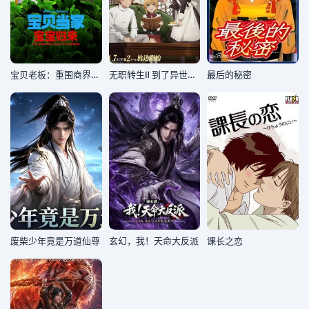
宝贝老板：重围商界第二季国语版
无职转生Ⅱ 到了异世界就拿出真本事 Part 2
最后的秘密
废柴少年竟是万道仙尊
玄幻，我！天命大反派
课长之恋