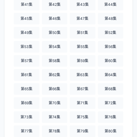
第41集
第42集
第43集
第44集
第121集
第122集
第123集
第124集
第125集
第126集
第127集
第128集
第129集
第130集
第45集
第46集
第47集
第48集
第131集
第132集
第133集
第134集
第135集
第49集
第50集
第51集
第52集
第136集
第137集
第138集
第139集
第140集
第53集
第54集
第55集
第56集
第141集
第142集
第143集
第144集
第145集
第57集
第58集
第59集
第60集
第146集
第147集
第148集
第149集
第150集
第61集
第62集
第63集
第64集
第151集
第152集
第153集
第154集
第155集
第65集
第66集
第67集
第68集
第156集
第157集
第158集
第159集
第160集
第69集
第70集
第71集
第72集
第161集
第162集
第163集
第164集
第165集
第166集
第167集
第168集
第169集
第170集
第73集
第74集
第75集
第76集
第171集
第172集
第173集
第174集
第175集
第77集
第78集
第79集
第80集