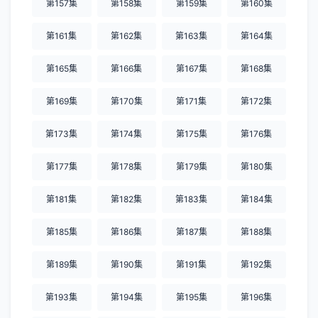
第157集
第158集
第159集
第160集
第161集
第162集
第163集
第164集
第165集
第166集
第167集
第168集
第169集
第170集
第171集
第172集
第173集
第174集
第175集
第176集
第177集
第178集
第179集
第180集
第181集
第182集
第183集
第184集
第185集
第186集
第187集
第188集
第189集
第190集
第191集
第192集
第193集
第194集
第195集
第196集