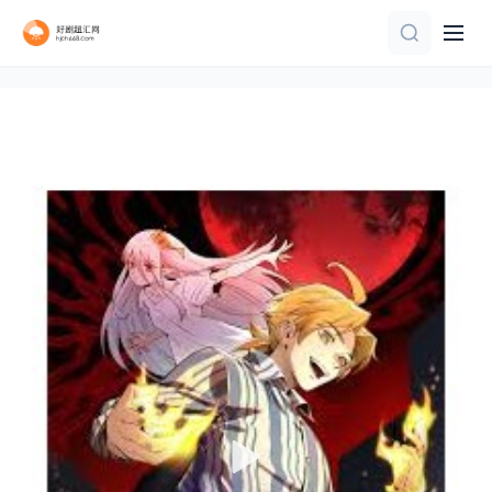
第50集已完结
第4集
HD国语
第23集完结
第12集
第4集
第59集完结
第09集
DVD中字
第107集已完结