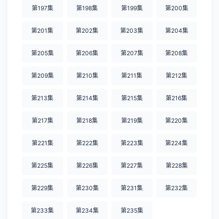
第197集
第198集
第199集
第200集
第201集
第202集
第203集
第204集
第205集
第206集
第207集
第208集
第209集
第210集
第211集
第212集
第213集
第214集
第215集
第216集
第217集
第218集
第219集
第220集
第221集
第222集
第223集
第224集
第225集
第226集
第227集
第228集
第229集
第230集
第231集
第232集
第233集
第234集
第235集