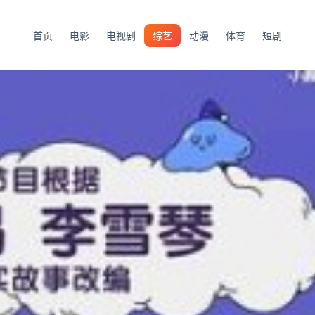
首页
电影
电视剧
综艺
动漫
体育
短剧