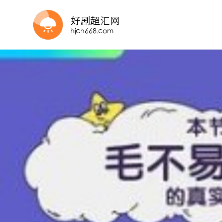
完结
更新至20260805期
20260805第10期：全员星空夜聊坦白真心
第28期完结
更新至20260727期
更新至第15期
已完结 共8期
第8期完结
更新至第20260805期
第3期完结