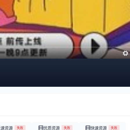
极速资源
优质资源
快速资源
失败
失败
失败