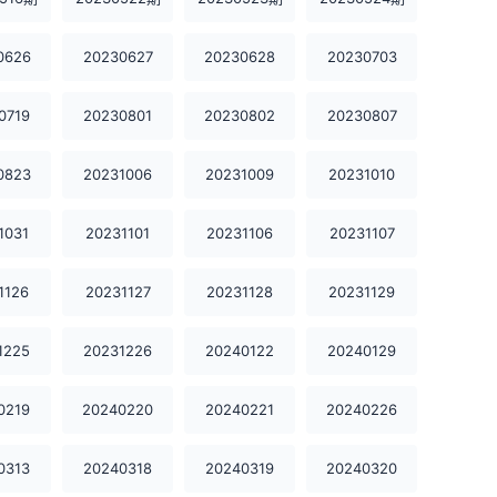
20231108
20231113
20231114
0626
20230627
20230628
20230703
20231115
20231120
20231121
0719
20230801
20230802
20230807
20231122
20231126
20231127
0823
20231006
20231009
20231010
20231128
20231129
20231204
1031
20231101
20231106
20231107
20231205
20231206
20231210
1126
20231127
20231128
20231129
20231211
20231212
20231213
1225
20231226
20240122
20240129
20231225
20231226
20240122
0219
20240220
20240221
20240226
20240129
20240130
20240131
20240205
20240207
20242012
0313
20240318
20240319
20240320