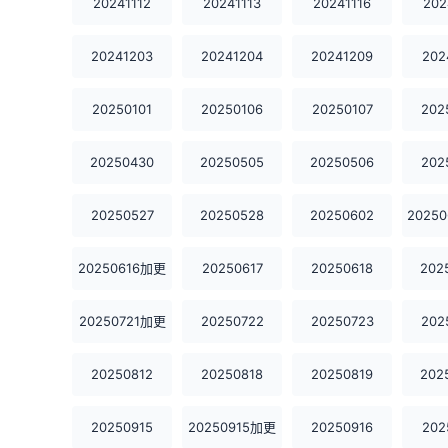
20241112
20241113
20241116
202
20241203
20241204
20241209
202
20250101
20250106
20250107
202
20250430
20250505
20250506
202
20250527
20250528
20250602
2025
20250616加更
20250617
20250618
202
20250721加更
20250722
20250723
202
20250812
20250818
20250819
202
20250915
20250915加更
20250916
202