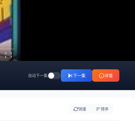
第20230328期
第20230329期
第20230403期
第20230404期
第20230405期
第20230410期
第20230411期
20203731
202305009
20230501期
20230502期
20230515期
20230516期
20230522期
20230523期
20230524期
20230605
20230612
自动下一集
下一集
详情
20230613
20230614
20230619
20230620
20230621
20230626
测速
排序
20230627
20230628
20230703
20230704
20230705
20230710