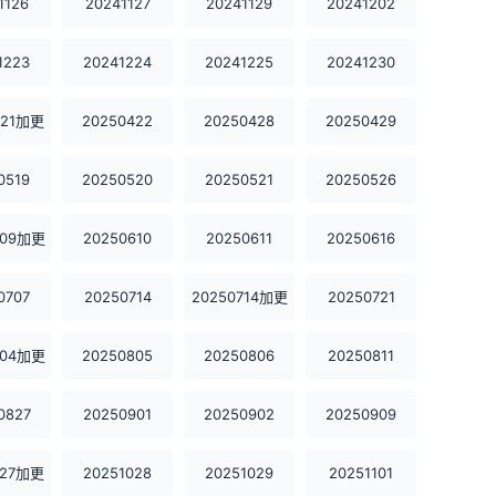
1126
20241127
20241129
20241202
20240513
20240514
20240515购物车
1223
20241224
20241225
20241230
20240515尊享版
20240520
20240521
421加更
20250422
20250428
20250429
20240522
20240527
20240528
0519
20250520
20250521
20250526
20240529购物车
20240529尊享版
20240603
609加更
20250610
20250611
20250616
20240604
20240605
20240610
0707
20250714
20250714加更
20250721
20240611
20240612
20240617
804加更
20250805
20250806
20250811
20240618
20240619
20240624
20240625
20240626
20240626尊享版
0827
20250901
20250902
20250909
20240701
20240702
20240703
027加更
20251028
20251029
20251101