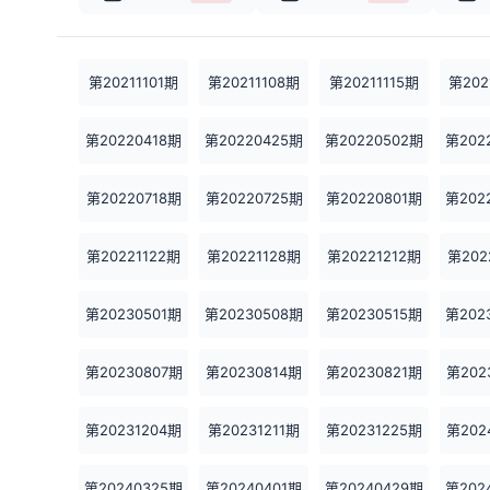
第20211101期
第20211108期
第20211115期
第202
第20220418期
第20220425期
第20220502期
第202
第20220718期
第20220725期
第20220801期
第202
第20221122期
第20221128期
第20221212期
第202
第20230501期
第20230508期
第20230515期
第202
第20230807期
第20230814期
第20230821期
第202
第20231204期
第20231211期
第20231225期
第202
第20240325期
第20240401期
第20240429期
第202