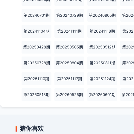
第20240701期
第20240729期
第20240805期
第202
第20241104期
第20241111期
第20241118期
第202
第20250428期
第20250505期
第20250512期
第202
第20250728期
第20250804期
第20250811期
第202
第20251110期
第20251117期
第20251124期
第202
第20260518期
第20260525期
第20260601期
第202
猜你喜欢