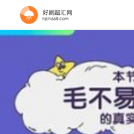
更新至04集
第8集完结
更新至07集
第30期
更新至第10集
更新至20260802期纯享版
更新至20260715期第30期
更新至20260807期
全26集
连载中 连载到8期