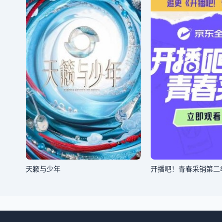
天籁与少年
开播吧！青春采销第二