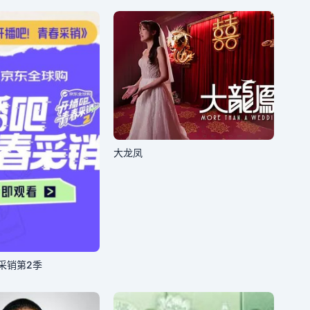
大龙凤
采销第2季