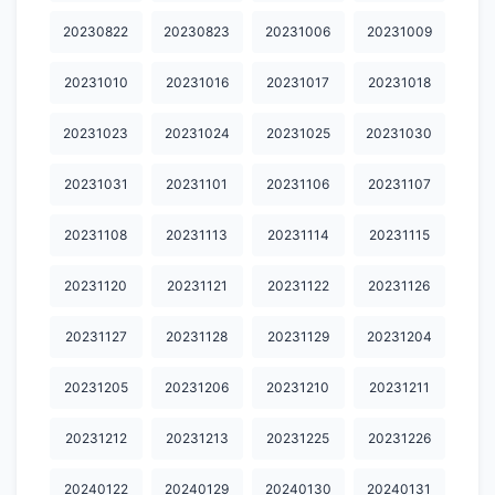
20240815
20240819
20240820
20240821
20240822
20230822
20230823
20231006
20231009
20240826
20240827
20240828
20240829
20240902
20231010
20231016
20231017
20231018
20240903
20240904
20240905
20240909
20240910
20231023
20231024
20231025
20231030
20240911
20240912
20240916
20240917
20240918
20240919
20240923
20240924
20240925
20240926
20231031
20231101
20231106
20231107
20240930
20241001
20241002
20241003
20241010
20231108
20231113
20231114
20231115
20241028
20241104
20241105
20241111
20241112
20231120
20231121
20231122
20231126
20241113
20241116
20241118
20241119
20241120
20231127
20231128
20231129
20231204
20241125
20241126
20241127
20241129
20241202
20231205
20231206
20231210
20231211
20241203
20241204
20241209
20241210
20241211
20231212
20231213
20231225
20231226
20241216
20241217
20241223
20241224
20241225
20240122
20240129
20240130
20240131
20241230
20250101
20250106
20250107
20250108