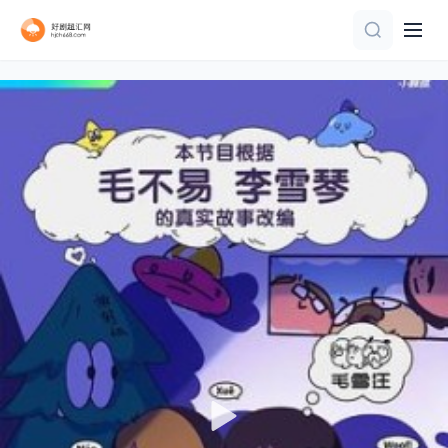
第100集完结
10全集
连载中 连载到2期
9集全
更新至第20260805期
第10集完结
全4集
第5集
第1集
更新至20260802