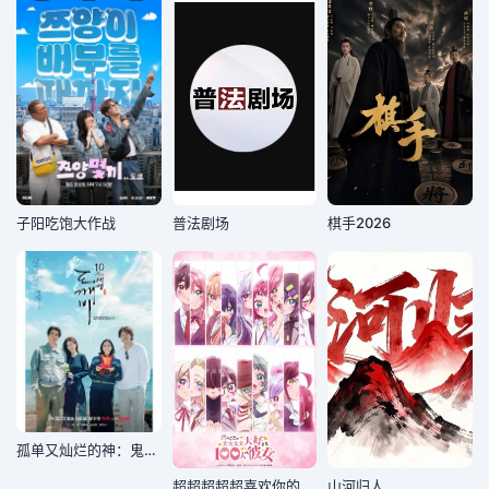
子阳吃饱大作战
普法剧场
棋手2026
孤单又灿烂的神：鬼怪十周年特辑
超超超超超喜欢你的100个女朋友第三季
山河归人