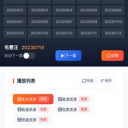
20230612
20230613
20230614
20230619
20230620
20230621
20230626
20230627
20230628
20230703
20230704
20230705
20230710
20230711
20230712
20230717
20230718
20230719
20230801
20230802
毛雪汪
20230719
自动下一集
下一集
详情
20230807
20230808
20230809
20230814
20230815
20230816
20230820
20230822
20230823
歇番特辑第1期
歇番特辑第2期
第20221010期
第20221011期
第20221012期加更
第20221024期
播放列表
测速
排序
第20221025期
第20221026期
第20221031期
第20221107期
第20221108期
无尽资源
高清资源
失败
失败
第20221114期
第20221115期
第20221116期
第20221121期
第20221122期
极速资源
优质资源
失败
失败
第20221128期
第20221129期
第20221130期
第20221212期
第20221213期
快速资源
失败
第20221214期
第20221219期
第20221220期
第20221221期
第20221226期