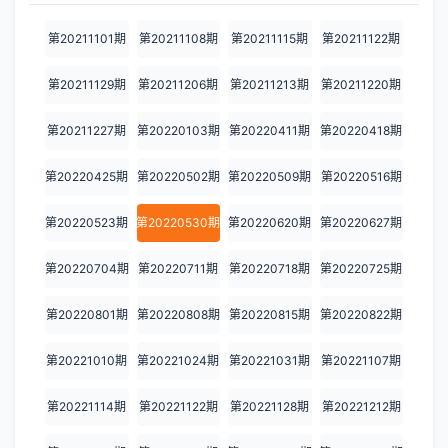
第20231127期
第20231204期
第20231211期
第20231225期
第20240129期
第20211101期
第20211108期
第20211115期
第20211122期
第20240205期
第20240212期
第20240219期
第20240226期
第20240304期
第20211129期
第20211206期
第20211213期
第20211220期
第20240311期
第20240318期
第20240325期
第20240401期
第20240429期
第20211227期
第20220103期
第20220411期
第20220418期
第20240506期
第20240513期
第20240520期
第20240527期
第20240603期
第20220425期
第20220502期
第20220509期
第20220516期
第20240610期
第20240617期
第20240624期
第20240701期
第20240729期
第20220523期
第20220530期
第20220620期
第20220627期
第20240805期
第20240812期
第20240819期
第20240826期
第20240902期
第20240909期
第20240916期
第20240923期
第20240930期
第20241104期
第20220704期
第20220711期
第20220718期
第20220725期
第20241111期
第20241118期
第20241125期
第20241202期
第20241209期
第20220801期
第20220808期
第20220815期
第20220822期
第20241216期
第20241223期
第20241230期
第20250106期
第20250421期
第20221010期
第20221024期
第20221031期
第20221107期
第20250428期
第20250505期
第20250512期
第20250519期
第20250526期
第20221114期
第20221122期
第20221128期
第20221212期
第20250602期
第20250609期
第20250616期
第20250623期
第20250714期