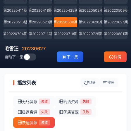
第20220411期
第20220418期
第20220425期
第20220502期
第20220509期
第20220516期
第20220523期
第20220530期
第20220620期
第20220627期
第20220704期
第20220711期
第20220718期
第20220725期
第20220801期
第20220808期
第20220815期
第20220822期
第20221010期
第20221024期
毛雪汪
20230627
自动下一集
下一集
详情
第20221031期
第20221107期
第20221114期
第20221122期
第20221128期
第20221212期
第20221219期
第20221226期
第20230320期
第20230327期
第20230403期
第20230410期
第20230417期
第20230424期
第20230501期
播放列表
测速
排序
第20230508期
第20230515期
第20230522期
第20230612期
第20230619期
无尽资源
高清资源
失败
失败
第20230626期
第20230703期
第20230710期
第20230717期
第20230731期
极速资源
优质资源
失败
失败
第20230807期
第20230814期
第20230821期
第20231009期
第20231016期
快速资源
失败
第20231023期
第20231030期
第20231106期
第20231113期
第20231120期