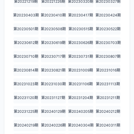
第20221219期
第20221226期
第20230320期
第20230327期
第20250721期
第20250728期
第20250804期
第20250811期
第20250818期
第20230403期
第20230410期
第20230417期
第20230424期
第20250825期
第20250901期
第20250908期
第20250915期
第20251020期
第20230501期
第20230508期
第20230515期
第20230522期
第20251027期
第20251103期
第20251110期
第20251117期
第20251124期
第20251201期
第20251210期
第20251216期
第20251222期
第20260420期
第20230612期
第20230619期
第20230626期
第20230703期
第20260427期
第20260504期
第20260511期
第20260518期
第20260525期
第20230710期
第20230717期
第20230731期
第20230807期
第20260601期
第20260608期
第20260615期
第20260803期
第20230814期
第20230821期
第20231009期
第20231016期
第20231023期
第20231030期
第20231106期
第20231113期
第20231120期
第20231127期
第20231204期
第20231211期
第20231225期
第20240129期
第20240205期
第20240212期
第20240219期
第20240226期
第20240304期
第20240311期