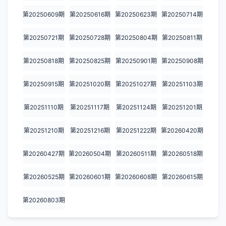
第20250609期
第20250616期
第20250623期
第20250714期
第20250721期
第20250728期
第20250804期
第20250811期
第20250818期
第20250825期
第20250901期
第20250908期
第20250915期
第20251020期
第20251027期
第20251103期
第20251110期
第20251117期
第20251124期
第20251201期
第20251210期
第20251216期
第20251222期
第20260420期
第20260427期
第20260504期
第20260511期
第20260518期
第20260525期
第20260601期
第20260608期
第20260615期
第20260803期