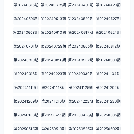
第20240318期
第20240325期
第20240401期
第20240429期
第20240506期
第20240513期
第20240520期
第20240527期
第20240603期
第20240610期
第20240617期
第20240624期
第20240701期
第20240729期
第20240805期
第20240812期
第20240819期
第20240826期
第20240902期
第20240909期
第20240916期
第20240923期
第20240930期
第20241104期
第20241111期
第20241118期
第20241125期
第20241202期
第20241209期
第20241216期
第20241223期
第20241230期
第20250106期
第20250421期
第20250428期
第20250505期
第20250512期
第20250519期
第20250526期
第20250602期