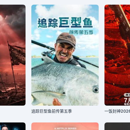
追踪巨型鱼前传第五季
一饭封神202