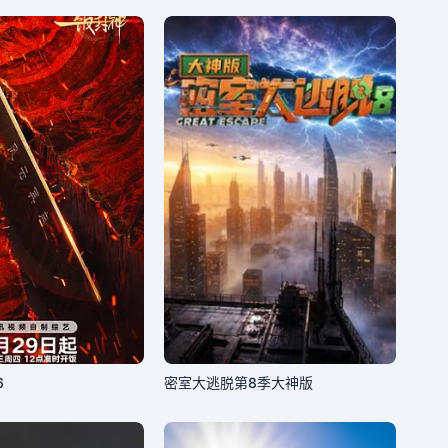
6
密室大逃脱第8季大神版