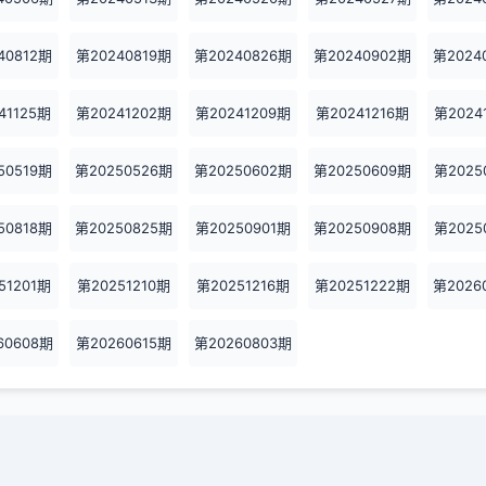
40812期
第20240819期
第20240826期
第20240902期
第2024
41125期
第20241202期
第20241209期
第20241216期
第2024
50519期
第20250526期
第20250602期
第20250609期
第2025
50818期
第20250825期
第20250901期
第20250908期
第2025
51201期
第20251210期
第20251216期
第20251222期
第2026
60608期
第20260615期
第20260803期