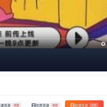
极速资源
优质资源
快速资源
失败
失败
失败