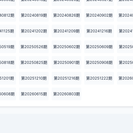
40812期
第20240819期
第20240826期
第20240902期
第2024
41125期
第20241202期
第20241209期
第20241216期
第2024
50519期
第20250526期
第20250602期
第20250609期
第2025
50818期
第20250825期
第20250901期
第20250908期
第2025
51201期
第20251210期
第20251216期
第20251222期
第2026
60608期
第20260615期
第20260803期