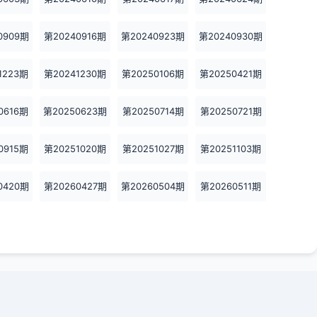
第20251110期
第20251117期
第20251124期
0909期
第20240916期
第20240923期
第20240930期
第20251201期
第20251210期
第20251216期
1223期
第20241230期
第20250106期
第20250421期
第20251222期
第20260420期
第20260427期
0616期
第20250623期
第20250714期
第20250721期
第20260504期
第20260511期
第20260518期
0915期
第20251020期
第20251027期
第20251103期
第20260525期
第20260601期
第20260608期
0420期
第20260427期
第20260504期
第20260511期
第20260615期
第20260803期