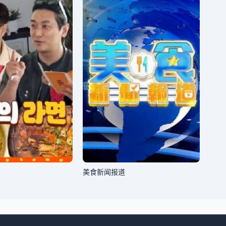
美食新闻报道