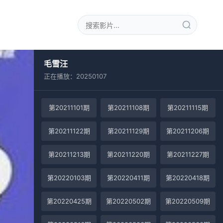
毛雪汪
正在播放：20250107
第20211101期
第20211108期
第20211115期
第20211122期
第20211129期
第20211206期
第20211213期
第20211220期
第20211227期
第20220103期
第20220411期
第20220418期
第20220425期
第20220502期
第20220509期