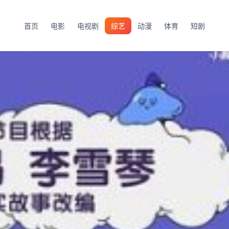
首页
电影
电视剧
综艺
动漫
体育
短剧