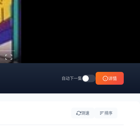
第20240219期
第20240226期
第20240304期
第20240311期
第20240318期
第20240325期
第20240401期
第20240429期
第20240506期
第20240513期
第20240520期
第20240527期
第20240603期
第20240610期
第20240617期
第20240624期
第20240701期
第20240729期
自动下一集
详情
第20240805期
第20240812期
第20240819期
第20240826期
第20240902期
第20240909期
测速
排序
第20240916期
第20240923期
第20240930期
第20241104期
第20241111期
第20241118期