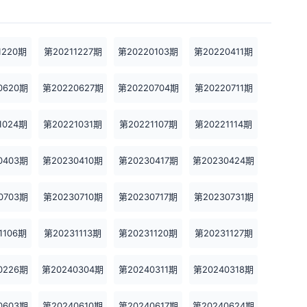
第20241125期
第20241202期
第20241209期
第20241216期
第20241223期
第20241230期
1220期
第20211227期
第20220103期
第20220411期
第20250106期
第20250421期
第20250428期
0620期
第20220627期
第20220704期
第20220711期
第20250505期
第20250512期
第20250519期
1024期
第20221031期
第20221107期
第20221114期
第20250526期
第20250602期
第20250609期
0403期
第20230410期
第20230417期
第20230424期
第20250616期
第20250623期
第20250714期
0703期
第20230710期
第20230717期
第20230731期
第20250721期
第20250728期
第20250804期
1106期
第20231113期
第20231120期
第20231127期
第20250811期
第20250818期
第20250825期
0226期
第20240304期
第20240311期
第20240318期
第20250901期
第20250908期
第20250915期
第20251020期
第20251027期
第20251103期
0603期
第20240610期
第20240617期
第20240624期