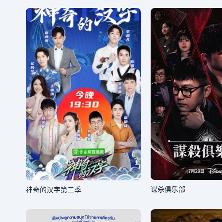
谋杀俱乐部
神奇的汉字第二季