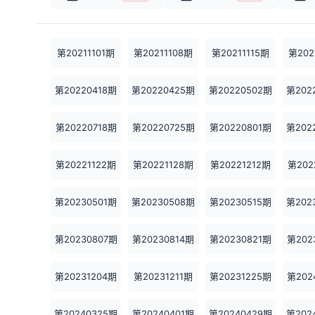
第20211101期
第20211108期
第20211115期
第202
第20220418期
第20220425期
第20220502期
第202
第20220718期
第20220725期
第20220801期
第202
第20221122期
第20221128期
第20221212期
第202
第20230501期
第20230508期
第20230515期
第202
第20230807期
第20230814期
第20230821期
第202
第20231204期
第20231211期
第20231225期
第202
第20240325期
第20240401期
第20240429期
第202