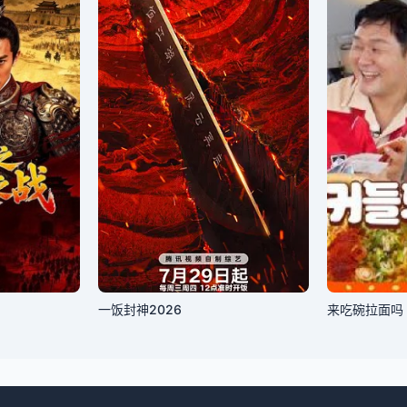
一饭封神2026
来吃碗拉面吗