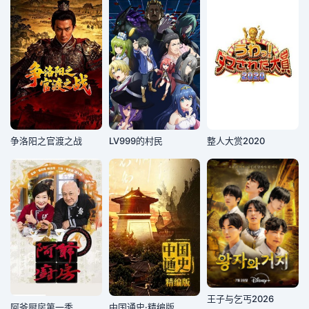
争洛阳之官渡之战
LV999的村民
整人大赏2020
王子与乞丐2026
阿爷厨房第一季
中国通史·精编版