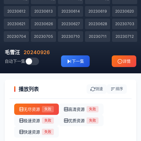
20230612
20230613
20230614
20230619
20230620
20230621
20230626
20230627
20230628
20230703
20230704
20230705
20230710
20230711
20230712
20230717
20230718
20230719
20230801
20230802
毛雪汪
20240926
自动下一集
下一集
详情
20230807
20230808
20230809
20230814
20230815
20230816
20230820
20230822
20230823
歇番特辑第1期
歇番特辑第2期
第20221010期
第20221011期
第20221012期加更
第20221024期
播放列表
测速
排序
第20221025期
第20221026期
第20221031期
第20221107期
第20221108期
无尽资源
高清资源
失败
失败
第20221114期
第20221115期
第20221116期
第20221121期
第20221122期
极速资源
优质资源
失败
失败
第20221128期
第20221129期
第20221130期
第20221212期
第20221213期
快速资源
失败
第20221214期
第20221219期
第20221220期
第20221221期
第20221226期