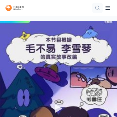
第10期完结
第1期
已完结 共12期
第5集完结
第7集
更新至第1期
已完结
第6集
更新至02集
连载中 连载到5集