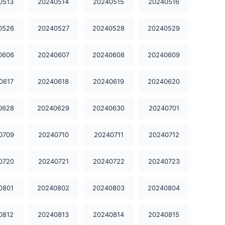
0513
20240514
20240515
20240516
20240208
20240209
20240210
0526
20240527
20240528
20240529
20240211
20240212
20240213
0606
20240607
20240608
20240609
20240214
20240215
20240216
0617
20240618
20240619
20240620
20240218
20240219
20240222
0628
20240629
20240630
20240701
20240224
20240225
20240227
0709
20240710
20240711
20240712
20240228
20240229
20240302
0720
20240721
20240722
20240723
20240304
20240305
20240306
20240307
20240308
20240309
0801
20240802
20240803
20240804
20240311
20240312
20240313
0812
20240813
20240814
20240815