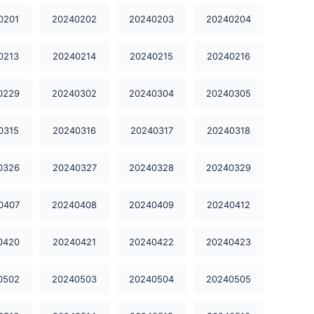
20240107
20240108
20240109
0201
20240202
20240203
20240204
20240110
20240112
20240113
0213
20240214
20240215
20240216
20240114
20240115
20240116
0229
20240302
20240304
20240305
20240117
20240118
20240119
0315
20240316
20240317
20240318
20240120
20240121
20240122
0326
20240327
20240328
20240329
20240123
20240124
20240125
0407
20240408
20240409
20240412
20240126
20240127
20240128
0420
20240421
20240422
20240423
20240129
20240130
20240131
20240201
20240202
20240203
0502
20240503
20240504
20240505
20240204
20240205
20240207