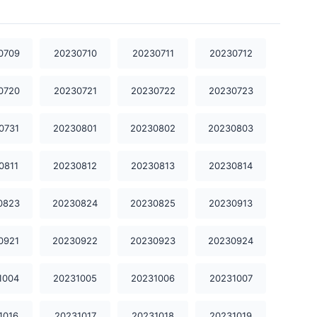
20231107
20231108
20231109
20231110
20231111
20231112
0709
20230710
20230711
20230712
20231113
20231114
20231115
0720
20230721
20230722
20230723
20231116
20231117
20231118
0731
20230801
20230802
20230803
20231119
20231120
20231121
0811
20230812
20230813
20230814
20231122
20231123
20231124
0823
20230824
20230825
20230913
20231125
20231126
20231127
0921
20230922
20230923
20230924
20231128
20231130
20231202
1004
20231005
20231006
20231007
20231203
20231204
20231205
20231206
20231207
20231208
1016
20231017
20231018
20231019