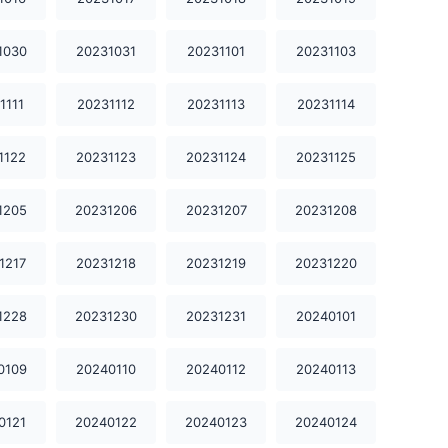
20231209
20231210
20231212
1030
20231031
20231101
20231103
20231213
20231214
20231215
1111
20231112
20231113
20231114
20231216
20231217
20231218
1122
20231123
20231124
20231125
20231219
20231220
20231221
1205
20231206
20231207
20231208
20231222
20231223
20231224
1217
20231218
20231219
20231220
20231225
20231226
20231227
1228
20231230
20231231
20240101
20231228
20231230
20231231
0109
20240110
20240112
20240113
20240101
20240102
20240103
20240104
20240105
20240106
0121
20240122
20240123
20240124