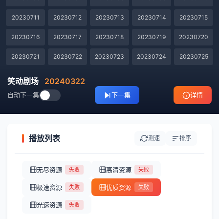
20230711
20230712
20230713
20230714
20230715
20230716
20230717
20230718
20230719
20230720
20230721
20230722
20230723
20230724
20230725
20230726
20230727
20230728
20230729
20230730
笑动剧场
20240322
自动下一集
下一集
详情
20230731
20230801
20230802
20230803
20230804
20230805
20230806
20230807
20230808
20230809
20230810
20230811
20230812
20230813
20230814
播放列表
测速
排序
20230815
20230817
20230818
20230819
20230820
无尽资源
高清资源
失败
失败
20230821
20230822
20230823
20230824
20230825
极速资源
优质资源
失败
失败
20230913
20230914
20230915
20230916
20230917
光速资源
失败
20230918
20230919
20230920
20230921
20230922