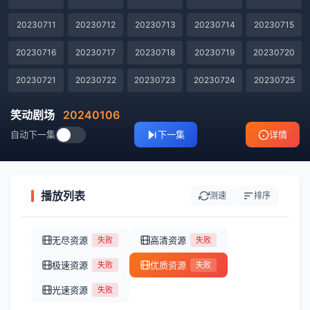
20230711
20230712
20230713
20230714
20230715
20230716
20230717
20230718
20230719
20230720
20230721
20230722
20230723
20230724
20230725
20230726
20230727
20230728
20230729
20230730
笑动剧场
20240106
自动下一集
下一集
详情
20230731
20230801
20230802
20230803
20230804
20230805
20230806
20230807
20230808
20230809
20230810
20230811
20230812
20230813
20230814
播放列表
测速
排序
20230815
20230817
20230818
20230819
20230820
无尽资源
高清资源
失败
失败
20230821
20230822
20230823
20230824
20230825
极速资源
优质资源
失败
失败
20230913
20230914
20230915
20230916
20230917
光速资源
失败
20230918
20230919
20230920
20230921
20230922