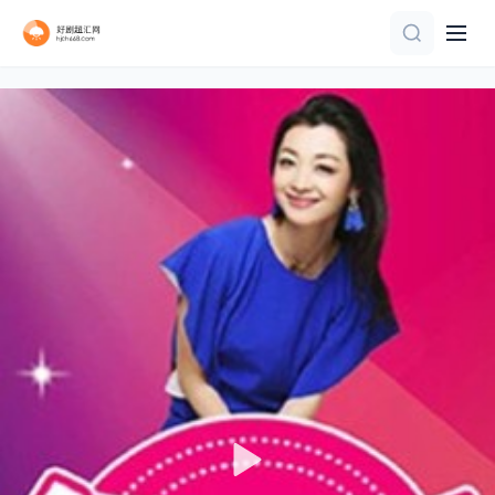
第4期
连载中 连载到6集
更新至第1集
第10期完结
更新第31集
已完结 共8期
20260806萧敬腾澄清造谣落泪
第10期完结
第04期
更新至2026桃你喜欢IP互动嘉年华 田曦薇胡一天连线力推《天才，女友》