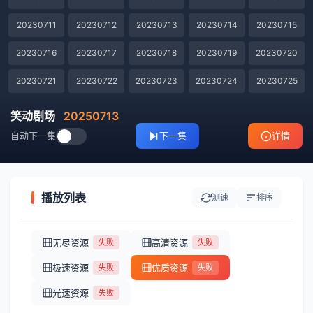
20230711
20230712
20230713
20230714
20230715
20230716
20230717
20230718
20230719
20230720
20230721
20230722
20230723
20230724
20230725
20230726
20230727
20230728
20230729
20230730
笑动剧场
20250713
自动下一集
下一集
详情
20230731
20230801
20230802
20230803
20230804
20230805
20230806
20230807
20230808
20230809
20230810
20230811
20230812
20230813
20230814
播放列表
测速
排序
20230815
20230817
20230818
20230819
20230820
无尽资源
高清资源
失败
失败
20230821
20230822
20230823
20230824
20230825
极速资源
优质资源
失败
失败
20230913
20230914
20230915
20230916
20230917
光速资源
失败
20230918
20230919
20230920
20230921
20230922