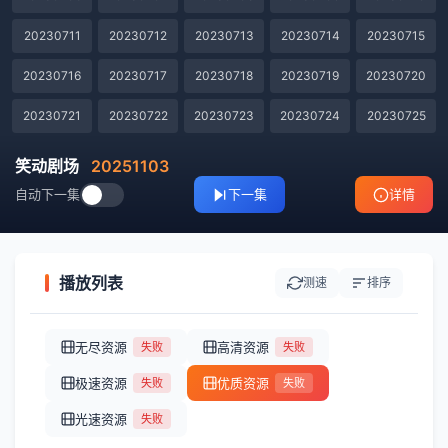
20230711
20230712
20230713
20230714
20230715
20230716
20230717
20230718
20230719
20230720
20230721
20230722
20230723
20230724
20230725
20230726
20230727
20230728
20230729
20230730
笑动剧场
20251103
自动下一集
下一集
详情
20230731
20230801
20230802
20230803
20230804
20230805
20230806
20230807
20230808
20230809
20230810
20230811
20230812
20230813
20230814
播放列表
测速
排序
20230815
20230817
20230818
20230819
20230820
无尽资源
高清资源
失败
失败
20230821
20230822
20230823
20230824
20230825
极速资源
优质资源
失败
失败
20230913
20230914
20230915
20230916
20230917
光速资源
失败
20230918
20230919
20230920
20230921
20230922