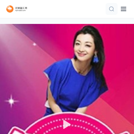
更新至20260805期下
已完结 共24期
第1期完结
喜单3王越高光纯享打包看
第7期
更新第32集
更新至20240407期
第1集
第04期
第4集