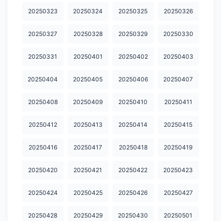
20250323
20250324
20250325
20250326
20260402
20260403
20260404
20260405
20260406
20250327
20250328
20250329
20250330
20260407
20260408
20260409
20260410
20260411
20250331
20250401
20250402
20250403
20260412
20260413
20260414
20260415
20260416
20260417
20260418
20260419
20260420
20260421
20250404
20250405
20250406
20250407
20260422
20260423
20260424
20260425
20260426
20250408
20250409
20250410
20250411
20260427
20260428
20260429
20260430
20260501
20250412
20250413
20250414
20250415
20260502
20260503
20260504
20260505
20260506
20250416
20250417
20250418
20250419
20260507
20260508
20260509
20260510
20260511
20250420
20250421
20250422
20250423
20260512
20260513
20260514
20260515
20260516
20250424
20250425
20250426
20250427
20260517
20260518
20260519
20260520
20260521
20260522
20260523
20260524
20260525
20260526
20250428
20250429
20250430
20250501