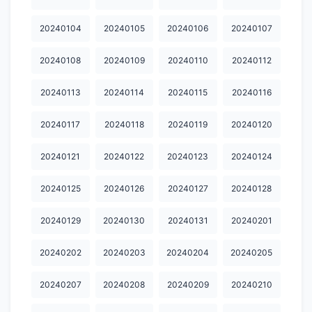
20240603
20240604
20240605
20240606
20240607
20240104
20240105
20240106
20240107
20240608
20240609
20240610
20240611
20240612
20240108
20240109
20240110
20240112
20240613
20240614
20240615
20240616
20240617
20240113
20240114
20240115
20240116
20240618
20240619
20240620
20240621
20240622
20240117
20240118
20240119
20240120
20240623
20240624
20240625
20240626
20240627
20240121
20240122
20240123
20240124
20240628
20240629
20240630
20240701
20240702
20240125
20240126
20240127
20240128
20240703
20240704
20240705
20240706
20240707
20240708
20240709
20240710
20240711
20240712
20240129
20240130
20240131
20240201
20240713
20240714
20240715
20240716
20240717
20240202
20240203
20240204
20240205
20240718
20240719
20240720
20240721
20240722
20240207
20240208
20240209
20240210
20240723
20240724
20240725
20240726
20240727