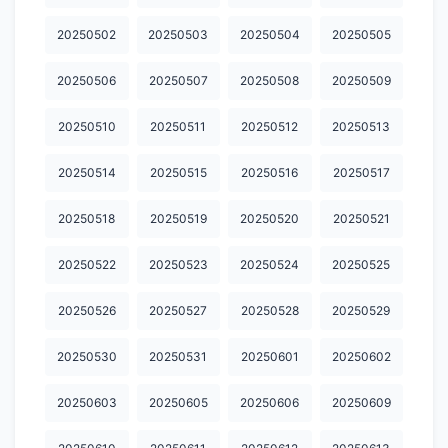
20260527
20260528
20260529
20260530
20260531
20250502
20250503
20250504
20250505
20260601
20260602
20260603
20260604
20260605
20250506
20250507
20250508
20250509
20260606
20260607
20260608
20260609
20260611
20250510
20250511
20250512
20250513
20260612
20260613
20260614
20260615
20260617
20250514
20250515
20250516
20250517
20260618
20260619
20260620
20260621
20260622
20250518
20250519
20250520
20250521
20260623
20260624
20260625
20260626
20260627
20250522
20250523
20250524
20250525
20260628
20260629
20260630
20260701
20260702
20260703
20260704
20260705
20260706
20260707
20250526
20250527
20250528
20250529
20260708
20260709
20260710
20260711
20260712
20250530
20250531
20250601
20250602
20260713
20260714
20260715
20260716
20260717
20250603
20250605
20250606
20250609
20260718
20260719
20260720
20260721
20260722