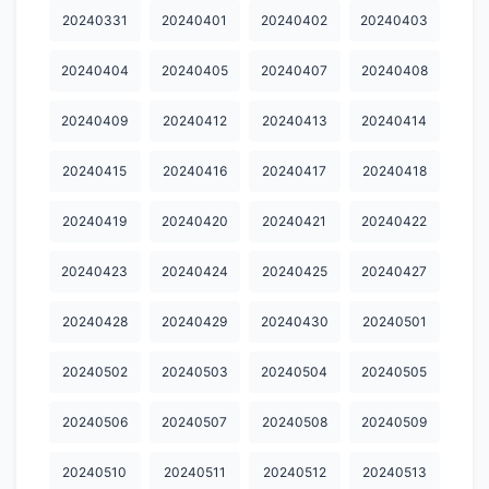
20240331
20240401
20240402
20240403
20240922
20240928
20240929
20241001
20241002
20241003
20241004
20241006
20241007
20241008
20240404
20240405
20240407
20240408
20241009
20241012
20241015
20241016
20241017
20240409
20240412
20240413
20240414
20241019
20241020
20241021
20241022
20241024
20240415
20240416
20240417
20240418
20241026
20241027
20241028
20241029
20241030
20240419
20240420
20240421
20240422
20241031
20241101
20241102
20241103
20241105
20240423
20240424
20240425
20240427
20241106
20241107
20241108
20241109
20241110
20240428
20240429
20240430
20240501
20241111
20241113
20241114
20241115
20241116
20241117
20241119
20241120
20241121
20241122
20240502
20240503
20240504
20240505
20241123
20241124
20241125
20241126
20241127
20240506
20240507
20240508
20240509
20241129
20241130
20241202
20241203
20241205
20240510
20240511
20240512
20240513