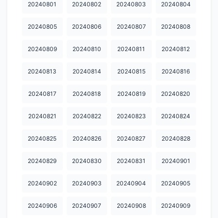
20240801
20240802
20240803
20240804
20250418
20250419
20250420
20250421
20250422
20240805
20240806
20240807
20240808
20250423
20250424
20250425
20250426
20250427
20240809
20240810
20240811
20240812
20250428
20250429
20250430
20250501
20250502
20240813
20240814
20240815
20240816
20250503
20250504
20250505
20250506
20250507
20240817
20240818
20240819
20240820
20250508
20250509
20250510
20250511
20250512
20250513
20250514
20250515
20250516
20250517
20240821
20240822
20240823
20240824
20250518
20250519
20250520
20250521
20250522
20240825
20240826
20240827
20240828
20250523
20250524
20250525
20250526
20250527
20240829
20240830
20240831
20240901
20250528
20250529
20250530
20250531
20250601
20240902
20240903
20240904
20240905
20250602
20250603
20250605
20250606
20250609
20240906
20240907
20240908
20240909
20250610
20250611
20250612
20250613
20250614