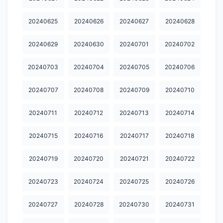
20250213
20250214
20250215
20250218
20250219
20240625
20240626
20240627
20240628
20250220
20250221
20250222
20250223
20250224
20250225
20250226
20250227
20250228
20250301
20240629
20240630
20240701
20240702
20250302
20250303
20250304
20250305
20250306
20240703
20240704
20240705
20240706
20250307
20250308
20250309
20250310
20250311
20240707
20240708
20240709
20240710
20250312
20250313
20250315
20250316
20250317
20240711
20240712
20240713
20240714
20250318
20250319
20250321
20250322
20250323
20240715
20240716
20240717
20240718
20250324
20250325
20250326
20250327
20250328
20240719
20240720
20240721
20240722
20250329
20250330
20250331
20250401
20250402
20250403
20250404
20250405
20250406
20250407
20240723
20240724
20240725
20240726
20250408
20250409
20250410
20250411
20250412
20240727
20240728
20240730
20240731
20250413
20250414
20250415
20250416
20250417