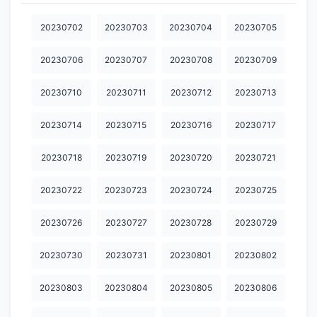
20230924
20230925
20230927
20230928
20230929
20230702
20230703
20230704
20230705
20230930
20231001
20231003
20231004
20231005
20230706
20230707
20230708
20230709
20231006
20231007
20231008
20231009
20231011
20230710
20230711
20230712
20230713
20231012
20231013
20231014
20231015
20231016
20230714
20230715
20230716
20230717
20231017
20231018
20231019
20231020
20231021
20230718
20230719
20230720
20230721
20231022
20231023
20231025
20231026
20231028
20231030
20231031
20231101
20231103
20231104
20230722
20230723
20230724
20230725
20231105
20231106
20231107
20231108
20231109
20230726
20230727
20230728
20230729
20231110
20231111
20231112
20231113
20231114
20230730
20230731
20230801
20230802
20231115
20231116
20231117
20231118
20231119
20230803
20230804
20230805
20230806
20231120
20231121
20231122
20231123
20231124