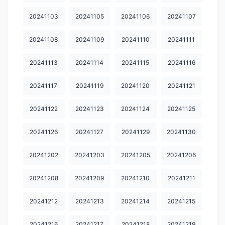
20250824
20250827
20250830
20250901
20250902
20241103
20241105
20241106
20241107
20250907
20250908
20250912
20250913
20250914
20241108
20241109
20241110
20241111
20250916
20250917
20250919
20250920
20250922
20241113
20241114
20241115
20241116
20250925
20250928
20250929
20251004
20251006
20241117
20241119
20241120
20241121
20251007
20251008
20251009
20251010
20251011
20241122
20241123
20241124
20241125
20251012
20251013
20251014.
20251015
20251017
20251018
20251019
20251020
20251021
20251022
20241126
20241127
20241129
20241130
20251024
20251026
20251027
20251029
20251030
20241202
20241203
20241205
20241206
20251031
20251101
20251103
20251104
20251106
20241208
20241209
20241210
20241211
20251107
20251108
20251112
20251113
20251114
20241212
20241213
20241214
20241215
20251115
20251116
20251117
20251118
20251119
20241216
20241217
20241218
20241219