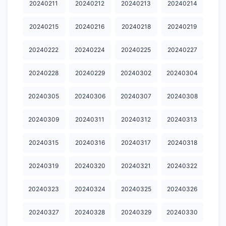
20240211
20240212
20240213
20240214
20240728
20240730
20240731
20240801
20240802
20240215
20240216
20240218
20240219
20240803
20240804
20240805
20240806
20240807
20240222
20240224
20240225
20240227
20240808
20240809
20240810
20240811
20240812
20240228
20240229
20240302
20240304
20240813
20240814
20240815
20240816
20240817
20240818
20240819
20240820
20240821
20240822
20240305
20240306
20240307
20240308
20240823
20240824
20240825
20240826
20240827
20240309
20240311
20240312
20240313
20240828
20240829
20240830
20240831
20240901
20240315
20240316
20240317
20240318
20240902
20240903
20240904
20240905
20240906
20240319
20240320
20240321
20240322
20240907
20240908
20240909
20240910
20240911
20240323
20240324
20240325
20240326
20240912
20240913
20240914
20240915
20240916
20240327
20240328
20240329
20240330
20240917
20240918
20240919
20240920
20240921