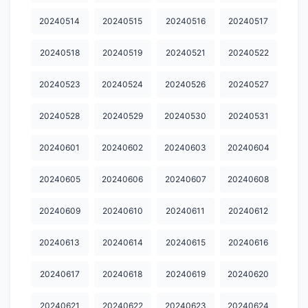
20241206
20241208
20241209
20241210
20241211
20240514
20240515
20240516
20240517
20241212
20241213
20241214
20241215
20241216
20240518
20240519
20240521
20240522
20241217
20241218
20241219
20241220
20241221
20240523
20240524
20240526
20240527
20241222
20241223
20241224
20241225
20241226
20240528
20240529
20240530
20240531
20241227
20241228
20241229
20241230
20241231
20250102
20250103
20250104
20250105
20250106
20240601
20240602
20240603
20240604
20250107
20250108
20250109
20250110
20250111
20240605
20240606
20240607
20240608
20250112
20250113
20250114
20250115
20250116
20240609
20240610
20240611
20240612
20250117
20250119
20250122
20250124
20250126
20240613
20240614
20240615
20240616
20250127
20250131
20250201
20250204
20250206
20240617
20240618
20240619
20240620
20250207
20250208
20250209
20250210
20250212
20240621
20240622
20240623
20240624