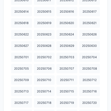
20250610
20250611
20250612
20250613
20260723
20260724
20260725.
20260726
20260727
20250614
20250615
20250616
20250617
20260728
20260729
20260730
20260731
20260801
20250618
20250619
20250620
20250621
20260802
20260803
20260804
20260805
20260806
20250622
20250623
20250624
20250626
20260807
20250627
20250628
20250629
20250630
20250701
20250702
20250703
20250704
20250705
20250706
20250707
20250708
20250709
20250710
20250711
20250712
20250713
20250714
20250715
20250716
20250717
20250718
20250719
20250720