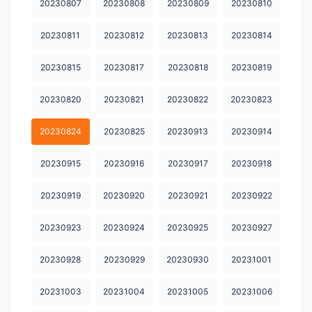
20230807
20230808
20230809
20230810
20231125
20231126
20231127
20231128
20231130
20230811
20230812
20230813
20230814
20231202
20231203
20231204
20231205
20231206
20230815
20230817
20230818
20230819
20231207
20231208
20231209
20231210
20231212
20231213
20231214
20231215
20231216
20231217
20230820
20230821
20230822
20230823
20231218
20231219
20231220
20231221
20231222
20230824
20230825
20230913
20230914
20231223
20231224
20231225
20231226
20231227
20230915
20230916
20230917
20230918
20231228
20231230
20231231
20240101
20240102
20230919
20230920
20230921
20230922
20240103
20240104
20240105
20240106
20240107
20230923
20230924
20230925
20230927
20240108
20240109
20240110
20240112
20240113
20230928
20230929
20230930
20231001
20240114
20240115
20240116
20240117
20240118
20231003
20231004
20231005
20231006
20240119
20240120
20240121
20240122
20240123