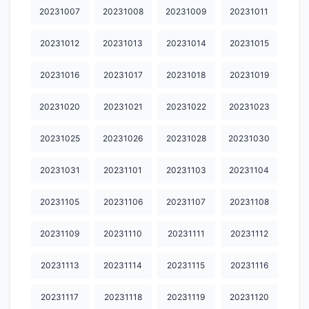
20240124
20240125
20240126
20240127
20240128
20231007
20231008
20231009
20231011
20240129
20240130
20240131
20240201
20240202
20231012
20231013
20231014
20231015
20240203
20240204
20240205
20240207
20240208
20231016
20231017
20231018
20231019
20240209
20240210
20240211
20240212
20240213
20231020
20231021
20231022
20231023
20240214
20240215
20240216
20240218
20240219
20231025
20231026
20231028
20231030
20240222
20240224
20240225
20240227
20240228
20231031
20231101
20231103
20231104
20240229
20240302
20240304
20240305
20240306
20240307
20240308
20240309
20240311
20240312
20231105
20231106
20231107
20231108
20240313
20240315
20240316
20240317
20240318
20231109
20231110
20231111
20231112
20240319
20240320
20240321
20240322
20240323
20231113
20231114
20231115
20231116
20240324
20240325
20240326
20240327
20240328
20231117
20231118
20231119
20231120