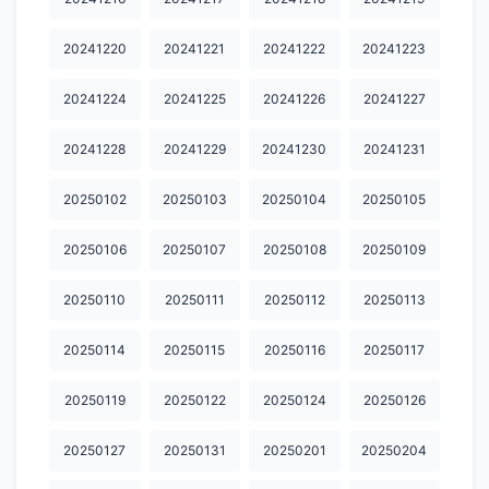
20251121
20251122
20251123
20251124
20251125
20241220
20241221
20241222
20241223
20251126
20251127
20251130
20251201
20251202
20241224
20241225
20241226
20241227
20251203
20251205
20251206
20251209
20251210
20251211
20251212
20251213
20251214
20251216
20241228
20241229
20241230
20241231
20251217
20251218
20251219
20251220
20251221
20250102
20250103
20250104
20250105
20251223
20251224
20251225
20251226
20251227
20250106
20250107
20250108
20250109
20251228
20251229
20251230
20260101
20260102
20250110
20250111
20250112
20250113
20260103
20260104
20250105
20260106
20260107
20250114
20250115
20250116
20250117
20260109
20260110
20260111
20260113
20260114
20250119
20250122
20250124
20250126
20260115
20260116
20260117
20260118
20260119
20260120
20260124
20260126
20260127
20260128
20250127
20250131
20250201
20250204