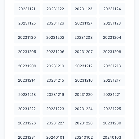
20240329
20240330
20240331
20240401
20240402
20231121
20231122
20231123
20231124
20240403
20240404
20240405
20240407
20240408
20231125
20231126
20231127
20231128
20240409
20240412
20240413
20240414
20240415
20231130
20231202
20231203
20231204
20240416
20240417
20240418
20240419
20240420
20240421
20240422
20240423
20240424
20240425
20231205
20231206
20231207
20231208
20240427
20240428
20240429
20240430
20240501
20231209
20231210
20231212
20231213
20240502
20240503
20240504
20240505
20240506
20231214
20231215
20231216
20231217
20240507
20240508
20240509
20240510
20240511
20231218
20231219
20231220
20231221
20240512
20240513
20240514
20240515
20240516
20231222
20231223
20231224
20231225
20240517
20240518
20240519
20240521
20240522
20231226
20231227
20231228
20231230
20240523
20240524
20240526
20240527
20240528
20231231
20240101
20240102
20240103
20240529
20240530
20240531
20240601
20240602