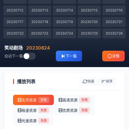
20230712
20230713
20230714
20230715
20230716
20230717
20230718
20230719
20230720
20230721
20230722
20230723
20230724
20230725
20230726
20230727
20230728
20230729
20230730
20230731
笑动剧场
20230824
自动下一集
下一集
详情
20230801
20230802
20230803
20230804
20230805
20230806
20230807
20230808
20230809
20230810
20230811
20230812
20230813
20230814
20230815
播放列表
测速
排序
20230817
20230818
20230819
20230820
20230821
无尽资源
高清资源
失败
失败
20230822
20230823
20230824
20230825
20230913
极速资源
优质资源
失败
失败
20230914
20230915
20230916
20230917
20230918
光速资源
失败
20230919
20230920
20230921
20230922
20230923