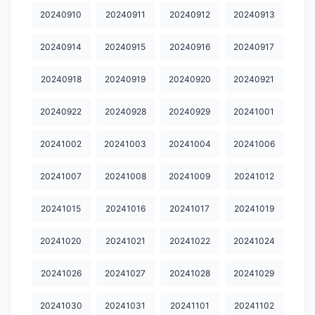
20240910
20240911
20240912
20240913
20250615
20250616
20250617
20250618
20250619
20240914
20240915
20240916
20240917
20250620
20250621
20250622
20250623
20250624
20250626
20250627
20250628
20250629
20250630
20240918
20240919
20240920
20240921
20250701
20250702
20250703
20250704
20250705
20240922
20240928
20240929
20241001
20250706
20250707
20250708
20250709
20250710
20241002
20241003
20241004
20241006
20250711
20250712
20250713
20250714
20250715
20241007
20241008
20241009
20241012
20250716
20250717
20250718
20250719
20250720
20241015
20241016
20241017
20241019
20250721
20250722
20250723
20250724
20250725
20241020
20241021
20241022
20241024
20250726
20250727
20250728
20250729
20250730
20250801
20250802
20250805
20250809
20250812
20241026
20241027
20241028
20241029
20250813
20250814
20250818
20250822
20250823
20241030
20241031
20241101
20241102