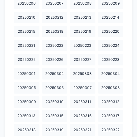
20260129
20260130
20260201
20260202
20260203
20250206
20250207
20250208
20250209
20260204
20260205
20260206
20260208
20260209
20250210
20250212
20250213
20250214
20260210
20260211
20260212
20260213
20260214
20250215
20250218
20250219
20250220
20260215
20260216
20260217
20260218
20260219
20250221
20250222
20250223
20250224
20260220
20260221
20260222
20260223
20260224
20250225
20250226
20250227
20250228
20250225
20260226
20260227
20260228
20260301
20250301
20250302
20250303
20250304
20260302
20260303
20260304
20260305
20260306
20260307
20260308
20260309
20260310
20260311
20250305
20250306
20250307
20250308
20260312
20260313
20260314
20260315
20260316
20250309
20250310
20250311
20250312
20260317
20260318
20260319
20260320
20260321
20250313
20250315
20250316
20250317
20260322
20260323
20260325
20260326
20260327
20250318
20250319
20250321
20250322
20260328
20260329
20260330
20260331
20260401