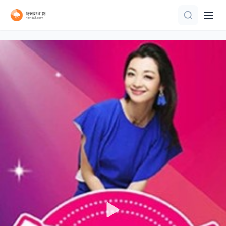
第1集
连载中 连载到1期
已完结 共12期
第1期
更新至第19集
更新至02集
第1期加更
更新至第03集
20260806萧敬腾澄清造谣落泪
第20260804期