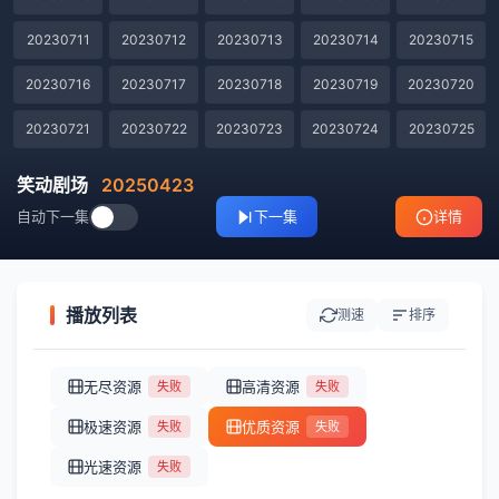
20230711
20230712
20230713
20230714
20230715
20230716
20230717
20230718
20230719
20230720
20230721
20230722
20230723
20230724
20230725
20230726
20230727
20230728
20230729
20230730
笑动剧场
20250423
自动下一集
下一集
详情
20230731
20230801
20230802
20230803
20230804
20230805
20230806
20230807
20230808
20230809
20230810
20230811
20230812
20230813
20230814
播放列表
测速
排序
20230815
20230817
20230818
20230819
20230820
无尽资源
高清资源
失败
失败
20230821
20230822
20230823
20230824
20230825
极速资源
优质资源
失败
失败
20230913
20230914
20230915
20230916
20230917
光速资源
失败
20230918
20230919
20230920
20230921
20230922