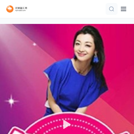
第2期
更新至20260808(第1期陪看下)
第8集完结
第6集
第1集
更新至20260802第2集
第25集
更新至2026桃你喜欢IP互动嘉年华 田曦薇胡一天连线力推《天才，女友》
更新至第04集
第4集