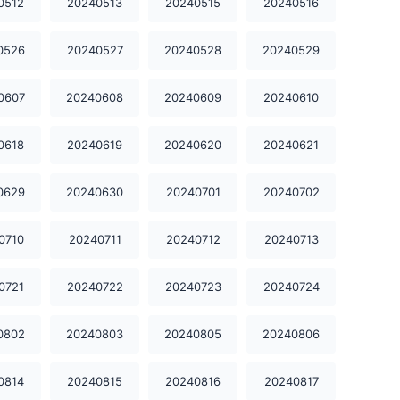
0512
20240513
20240515
20240516
20240207
20240208
20240209
0526
20240527
20240528
20240529
20240210
20240211
20240212
0607
20240608
20240609
20240610
20240213
20240214
20240215
0618
20240619
20240620
20240621
20240216
20240218
20240219
0629
20240630
20240701
20240702
20240222
20240224
20240225
0710
20240711
20240712
20240713
20240227
20240228
20240229
0721
20240722
20240723
20240724
20240302
20240304
20240305
20240306
20240307
20240308
0802
20240803
20240805
20240806
20240309
20240311
20240312
0814
20240815
20240816
20240817