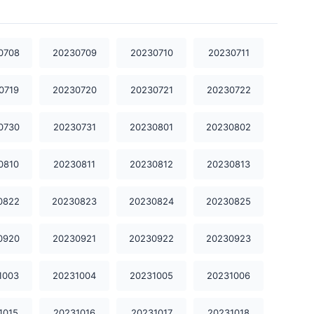
20231106
20231107
20231108
20231109
20231110
20231111
0708
20230709
20230710
20230711
20231112
20231113
20231114
0719
20230720
20230721
20230722
20231115
20231116
20231117
0730
20230731
20230801
20230802
20231118
20231119
20231120
0810
20230811
20230812
20230813
20231121
20231122
20231123
0822
20230823
20230824
20230825
20231124
20231125
20231126
0920
20230921
20230922
20230923
20231127
20231128
20231130
1003
20231004
20231005
20231006
20231202
20231203
20231204
20231205
20231206
20231207
1015
20231016
20231017
20231018