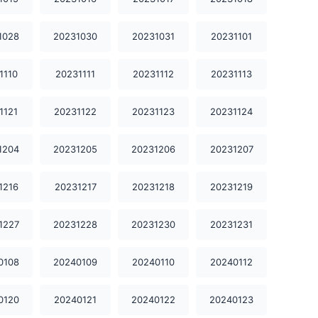
20231208
20231209
20231210
1028
20231030
20231031
20231101
20231212
20231213
20231214
1110
20231111
20231112
20231113
20231215
20231216
20231217
1121
20231122
20231123
20231124
20231218
20231219
20231220
1204
20231205
20231206
20231207
20231221
20231222
20231223
1216
20231217
20231218
20231219
20231224
20231225
20231226
1227
20231228
20231230
20231231
20231227
20231228
20231230
0108
20240109
20240110
20240112
20231231
20240101
20240102
20240103
20240104
20240105
0120
20240121
20240122
20240123