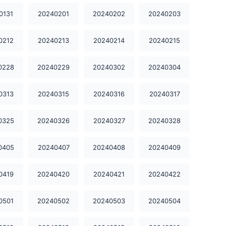
20240106
20240107
20240108
0131
20240201
20240202
20240203
20240109
20240110
20240112
0212
20240213
20240214
20240215
20240113
20240114
20240115
0228
20240229
20240302
20240304
20240116
20240117
20240118
0313
20240315
20240316
20240317
20240119
20240120
20240121
0325
20240326
20240327
20240328
20240122
20240123
20240124
0405
20240407
20240408
20240409
20240125
20240126
20240127
0419
20240420
20240421
20240422
20240128
20240129
20240130
20240131
20240201
20240202
0501
20240502
20240503
20240504
20240203
20240204
20240205