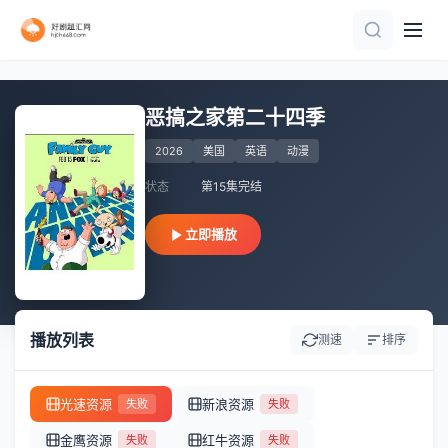
第60集完结
第149集
第8集完结
第19集
连载中 连载到4集
全1集
第4集
更新至12集
第73集完结
TC中字
恶搞之家第二十四季
2026
美国
英语
动漫
状态
第15集完结
立即播放
播放列表
测速
排序
光速资源
新浪资源
失败
失败
金鹰资源
红牛资源
失败
失败