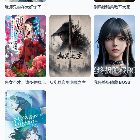
我师兄实在太奸诈了
剧场版暗杀教室大家的时间
恶女不才，请多关照.～雏宫蝶鼠换身传
从乱葬岗到幽冥之主
我是终极隐藏 BOSS