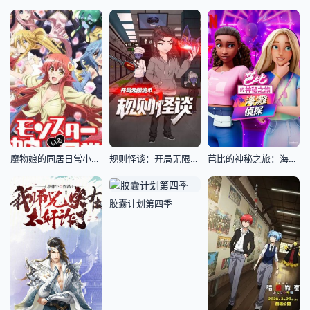
魔物娘的同居日常小剧场
规则怪谈：开局无限诡币
芭比的神秘之旅：海滩探案集国语版
胶囊计划第四季