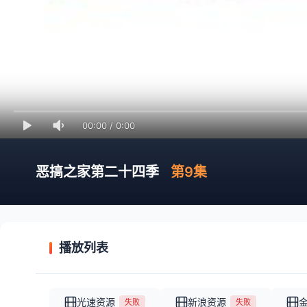
00:00
/
0:00
恶搞之家第二十四季
第9集
播放列表
光速资源
新浪资源
失败
失败