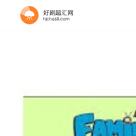
第4集
连载中 连载到5集
第5集
第60集完结
更新至第7集
TC国语
第46集已完结
第51集
第8集
第22集完结