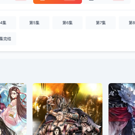
4集
第5集
第6集
第7集
第
5集完结