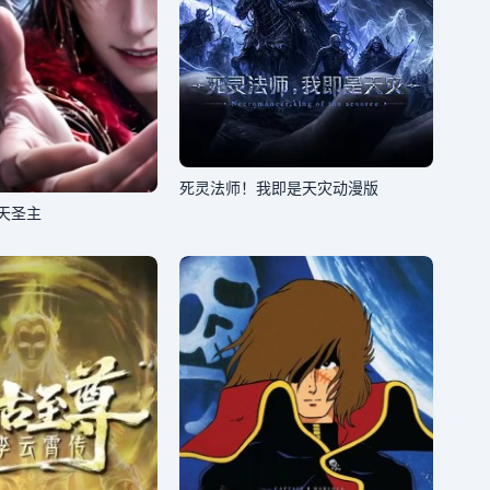
死灵法师！我即是天灾动漫版
天圣主