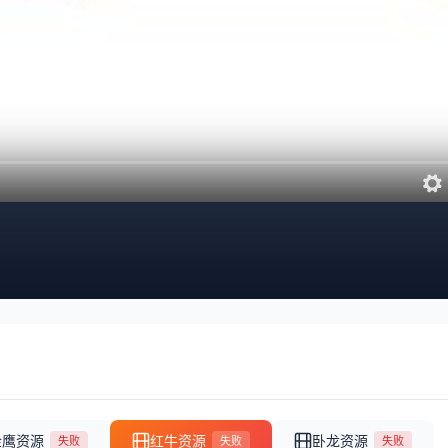
金鹰资源
红牛资源
卧龙资源
失败
失败
失败